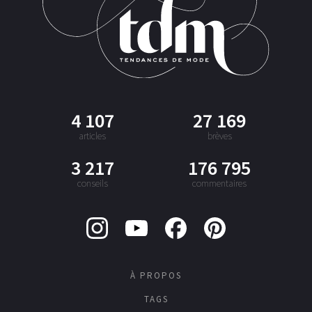
4 107
27 169
articles
brèves
3 217
176 795
conseils
commentaires
À PROPOS
TAGS