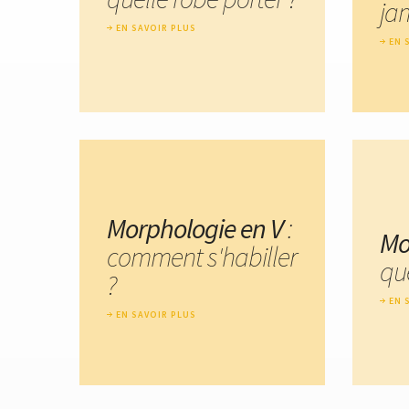
ja
EN SAVOIR PLUS
EN 
Morphologie en V
:
Mo
comment s'habiller
que
?
EN 
EN SAVOIR PLUS