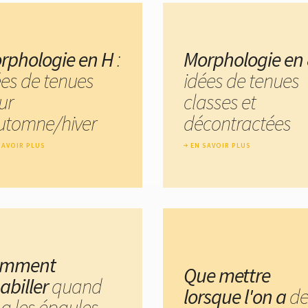
rphologie en H
:
Morphologie en 
ées de tenues
idées de tenues
ur
classes et
automne/hiver
décontractées
SAVOIR PLUS
EN SAVOIR PLUS
omment
Que mettre
habiller
quand
lorsque l'on a
d
 a les épaules