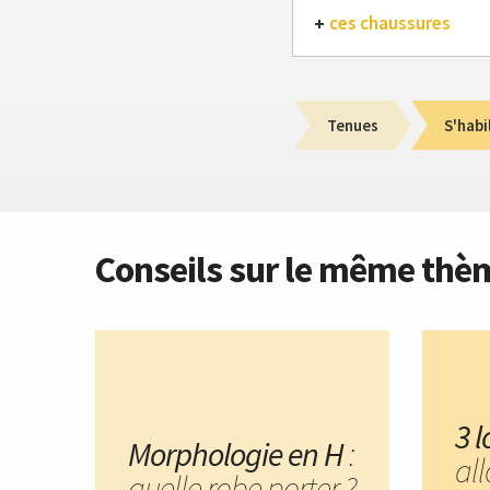
ces chaussures
Tenues
S'habi
Conseils sur le même thè
3 l
Morphologie en H
:
al
quelle robe porter ?