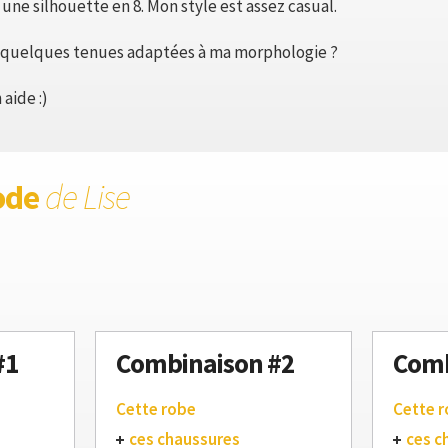
i une silhouette en 8. Mon style est assez casual.
 quelques tenues adaptées à ma morphologie ?
aide :)
ode
de Lise
#1
Combinaison #2
Comb
Cette robe
Cette 
ces chaussures
ces c