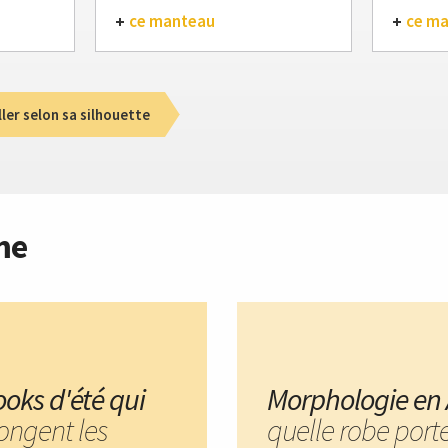
ce manteau
ce m
ller selon sa silhouette
me
ooks d'été qui
Morphologie en 
longent les
quelle robe port