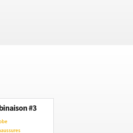
inaison #3
robe
haussures