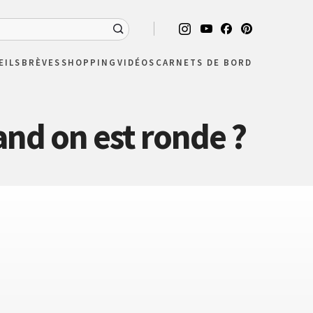
EILS
BRÈVES
SHOPPING
VIDÉOS
CARNETS DE BORD
and on est ronde ?