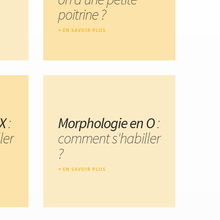
poitrine ?
EN SAVOIR PLUS
X
:
Morphologie en O
:
ler
comment s'habiller
?
EN SAVOIR PLUS