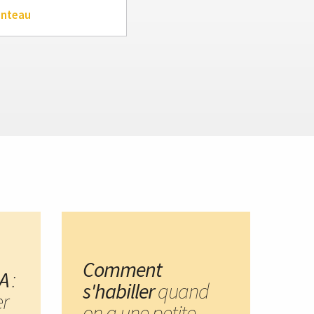
anteau
Comment
A
:
s'habiller
quand
er
on a une petite