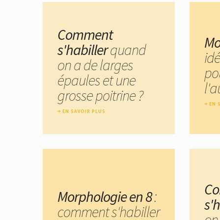
Comment
Mo
s'habiller
quand
id
on a de larges
po
épaules et une
l'
grosse poitrine ?
EN 
EN SAVOIR PLUS
C
Morphologie en 8
:
s'
comment s'habiller
on