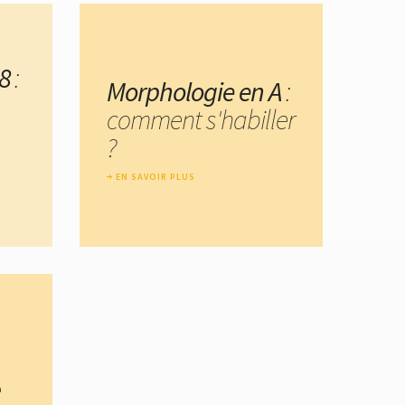
8
:
Morphologie en A
:
comment s'habiller
?
EN SAVOIR PLUS
e