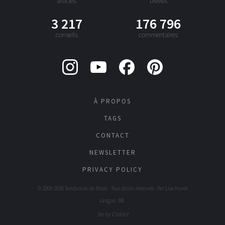
articles
brèves
3 217
176 796
conseils
commentaires
À PROPOS
TAGS
CONTACT
NEWSLETTER
PRIVACY POLICY
© 2006-2026 Tendances de Mode - Tous droits réservés - Par
Lise Huret
Langue : BE
Colorz
Site by