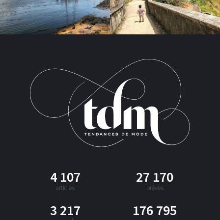
4 107
27 170
articles
brèves
3 217
176 795