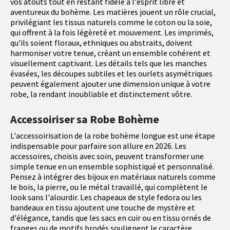
vos atouts tout en restant fidèle à l'esprit libre et
aventureux du bohème. Les matières jouent un rôle crucial,
privilégiant les tissus naturels comme le coton ou la soie,
qui offrent à la fois légèreté et mouvement. Les imprimés,
qu'ils soient floraux, ethniques ou abstraits, doivent
harmoniser votre tenue, créant un ensemble cohérent et
visuellement captivant. Les détails tels que les manches
évasées, les découpes subtiles et les ourlets asymétriques
peuvent également ajouter une dimension unique à votre
robe, la rendant inoubliable et distinctement vôtre.
Accessoiriser sa Robe Bohème
L'accessoirisation de la robe bohème longue est une étape
indispensable pour parfaire son allure en 2026. Les
accessoires, choisis avec soin, peuvent transformer une
simple tenue en un ensemble sophistiqué et personnalisé.
Pensez à intégrer des bijoux en matériaux naturels comme
le bois, la pierre, ou le métal travaillé, qui complètent le
look sans l'alourdir. Les chapeaux de style fedora ou les
bandeaux en tissu ajoutent une touche de mystère et
d'élégance, tandis que les sacs en cuir ou en tissu ornés de
franges ou de motifs brodés soulignent le caractère