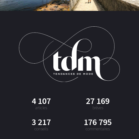
4 107
27 169
articles
brèves
3 217
176 795
conseils
commentaires