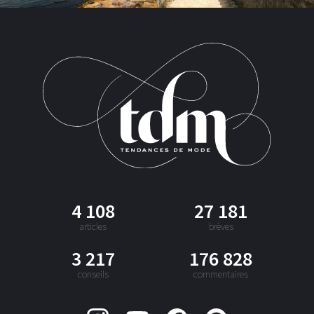
4 108
27 181
articles
brèves
3 217
176 828
conseils
commentaires