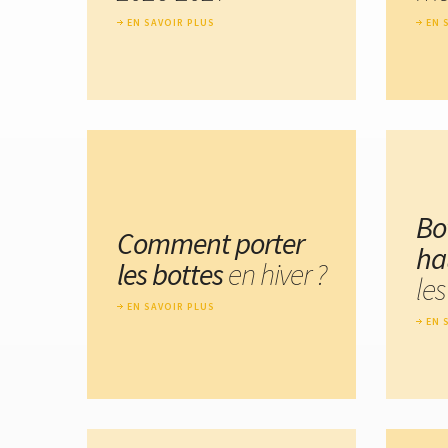
EN SAVOIR PLUS
EN 
Bo
Comment porter
ha
les bottes
en hiver ?
les
EN SAVOIR PLUS
EN 