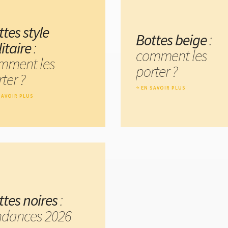
tes style
Bottes beige
:
itaire
:
comment les
mment les
porter ?
ter ?
EN SAVOIR PLUS
SAVOIR PLUS
ttes noires
:
ndances 2026