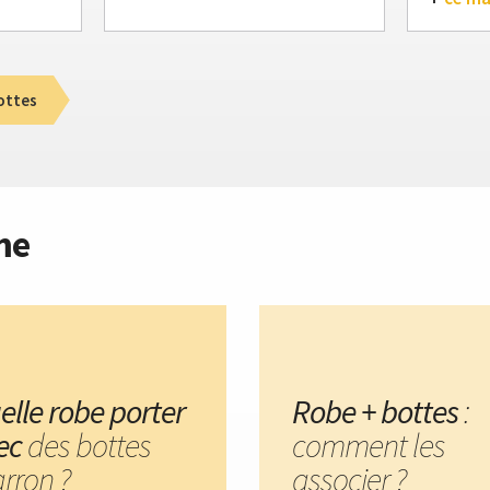
ottes
me
elle robe porter
Robe + bottes
:
ec
des bottes
comment les
rron ?
associer ?