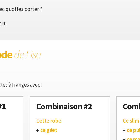
c quoi les porter ?
rt.
ode
de Lise
tes à franges avec :
#1
Combinaison #2
Comb
Cette robe
Ce slim
ce gilet
ce pul
ce m