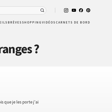
EILS
BRÈVES
SHOPPING
VIDÉOS
CARNETS DE BORD
ranges ?
 que je les porte j'ai