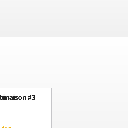
inaison #3
l
anteau