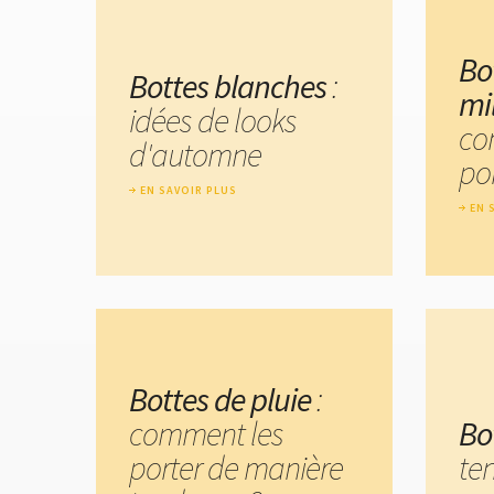
Bot
Bottes blanches
:
mil
idées de looks
co
d'automne
por
EN SAVOIR PLUS
EN 
Bottes de pluie
:
comment les
Bo
porter de manière
te