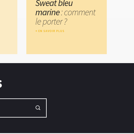
Sweat bleu
marine
: comment
le porter ?
EN SAVOIR PLUS
s