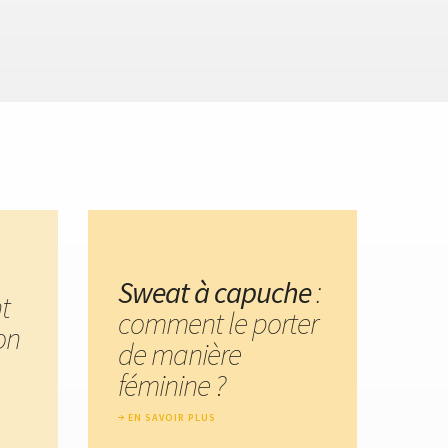
Sweat à capuche
:
t
comment le porter
on
de manière
féminine ?
EN SAVOIR PLUS