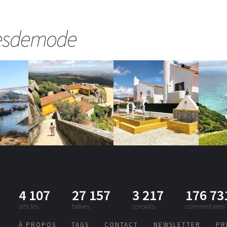
esdemode
4 107
27 157
3 217
176 73
articles
brèves
conseils
commentaires
À PROPOS
TAGS
CONTACT
NEWSLETTER
PR