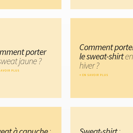
Comment porte
mment porter
le sweat-shirt
en
 sweat jaune ?
hiver ?
SAVOIR PLUS
EN SAVOIR PLUS
eat à capuche
:
Sweat-shirt
: