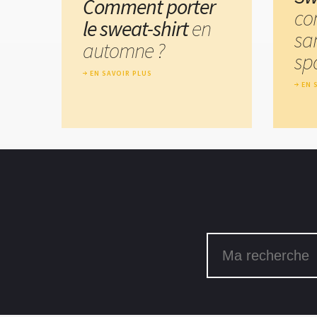
Comment porter
co
le sweat-shirt
en
san
automne ?
sp
EN SAVOIR PLUS
EN 