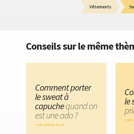
Vêtements
Sw
Conseils sur le même thè
Comment porter
Co
le sweat à
le
capuche
quand on
pr
est une ado ?
EN 
EN SAVOIR PLUS