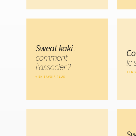
Sweat kaki
:
Co
comment
le
l'associer ?
EN 
EN SAVOIR PLUS
Sw