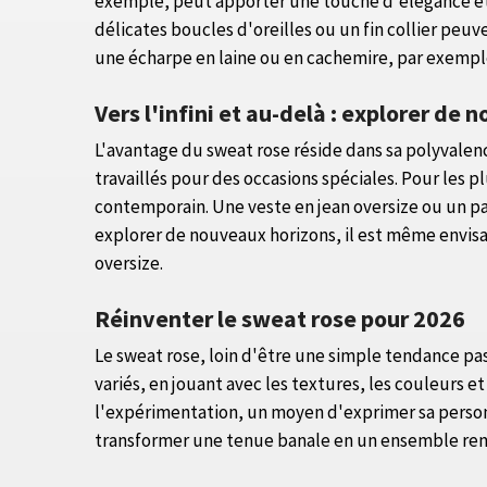
exemple, peut apporter une touche d'élégance et d
délicates boucles d'oreilles ou un fin collier peuv
une écharpe en laine ou en cachemire, par exemple,
Vers l'infini et au-delà : explorer de
L'avantage du sweat rose réside dans sa polyvalenc
travaillés pour des occasions spéciales. Pour les
contemporain. Une veste en jean oversize ou un pa
explorer de nouveaux horizons, il est même envisa
oversize.
Réinventer le sweat rose pour 2026
Le sweat rose, loin d'être une simple tendance pas
variés, en jouant avec les textures, les couleurs e
l'expérimentation, un moyen d'exprimer sa personn
transformer une tenue banale en un ensemble remar