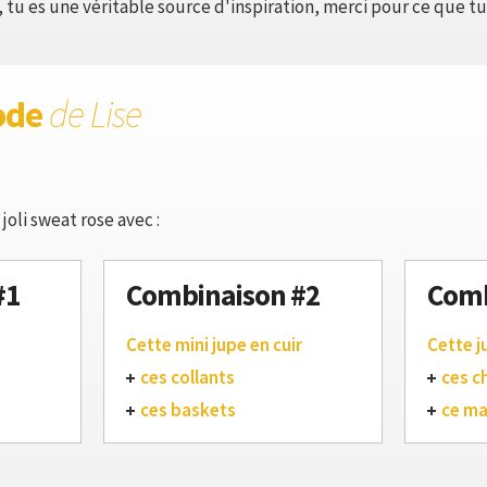
 tu es une véritable source d'inspiration, merci pour ce que tu 
ode
de Lise
joli sweat rose avec :
#1
Combinaison #2
Comb
Cette mini jupe en cuir
Cette j
ces collants
ces c
ces baskets
ce m