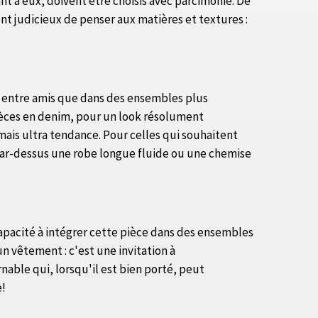
t à eux, doivent être choisis avec parcimonie. De
ment judicieux de penser aux matières et textures :
es entre amis que dans des ensembles plus
pièces en denim, pour un look résolument
ais ultra tendance. Pour celles qui souhaitent
 par-dessus une robe longue fluide ou une chemise
 capacité à intégrer cette pièce dans des ensembles
un vêtement : c'est une invitation à
able qui, lorsqu'il est bien porté, peut
e!