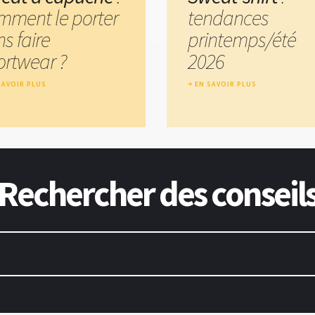
mment le porter
tendances
s faire
printemps/été
ortwear ?
2026
SAVOIR PLUS
EN SAVOIR PLUS
Rechercher des conseil