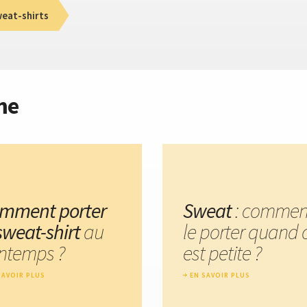
eat-shirts
me
mment porter
Sweat
: commen
 sweat-shirt
au
le porter quand 
intemps ?
est petite ?
SAVOIR PLUS
EN SAVOIR PLUS