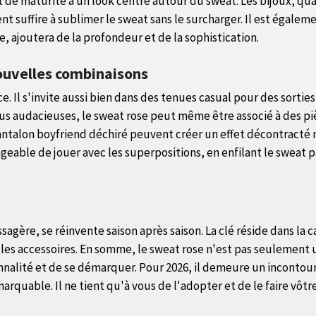
e maturité à un look centré autour du sweat. Les bijoux, quan
ent suffire à sublimer le sweat sans le surcharger. Il est égale
 ajoutera de la profondeur et de la sophistication.
 nouvelles combinaisons
e. Il s'invite aussi bien dans des tenues casual pour des sorti
 plus audacieuses, le sweat rose peut même être associé à des 
ntalon boyfriend déchiré peuvent créer un effet décontracté m
geable de jouer avec les superpositions, en enfilant le sweat
sagère, se réinvente saison après saison. La clé réside dans la
t les accessoires. En somme, le sweat rose n'est pas seulement 
alité et de se démarquer. Pour 2026, il demeure un incontourn
quable. Il ne tient qu'à vous de l'adopter et de le faire vôtr