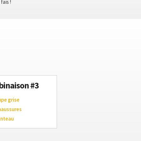
fais !
inaison #3
upe grise
haussures
anteau