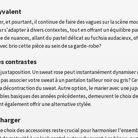
lyvalent
, et pourtant, il continue de faire des vagues sur la scène mo
s'adapter à divers contextes, tout en offrant un équilibre par
e de nuances, allant du pastel délicat au fuchsia audacieux, of
vec brio cette pièce au sein de sa garde-robe?
les contrastes
 la juxtaposition. Un sweat rose peut instantanément dynamis
pas associer votre sweat à un pantalon tailleur noir ou gris? 
 la décontraction du sweat. Autre option, le marier avec une ju
ables basiques des années précédentes, demeurent le choix de
t également offrir une alternative stylée.
charger
 le choix des accessoires reste crucial pour harmoniser l'ensemb