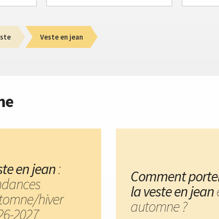
ste
Veste en jean
me
ste en jean
:
Comment porte
ndances
la veste en jean
tomne/hiver
automne ?
26-2027