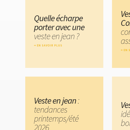
Ve
Quelle écharpe
Co
porter avec une
co
veste en jean ?
ass
EN SAVOIR PLUS
EN 
Veste en jean
:
Ve
tendances
id
printemps/été
bo
2026