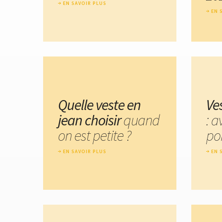
EN SAVOIR PLUS
EN 
Quelle veste en
Ve
jean choisir
quand
: a
on est petite ?
por
EN SAVOIR PLUS
EN 