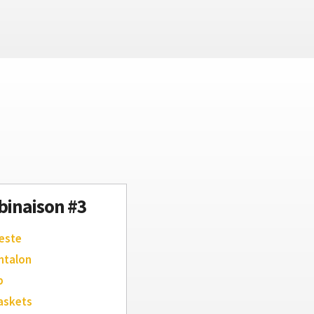
inaison #3
este
ntalon
p
askets