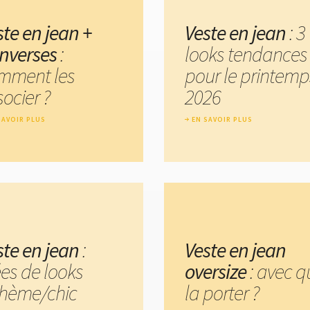
ste en jean +
Veste en jean
: 3
nverses
:
looks tendances
mment les
pour le printemp
ocier ?
2026
SAVOIR PLUS
EN SAVOIR PLUS
ste en jean
:
Veste en jean
ées de looks
oversize
: avec q
hème/chic
la porter ?