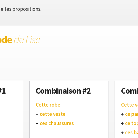
e tes propositions.
ode
de Lise
#1
Combinaison #2
Comb
Cette robe
Cette v
cette veste
ce pa
ces chaussures
ce to
ces b