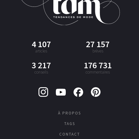
4 107
27 157
articles
brèves
3 217
176 731
conseils
commentaires
À PROPOS
TAGS
CONTACT