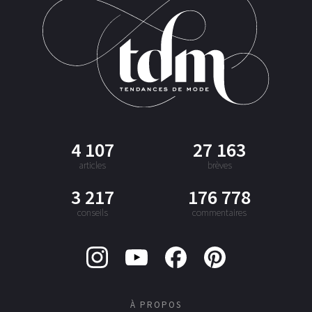
4 107
27 163
articles
brèves
3 217
176 778
conseils
commentaires
À PROPOS