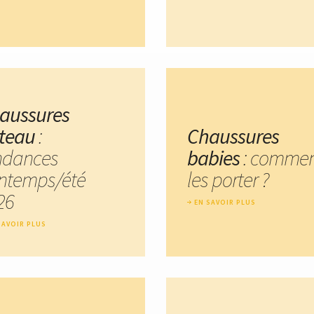
aussures
teau
:
Chaussures
ndances
babies
: comme
intemps/été
les porter ?
26
EN SAVOIR PLUS
SAVOIR PLUS