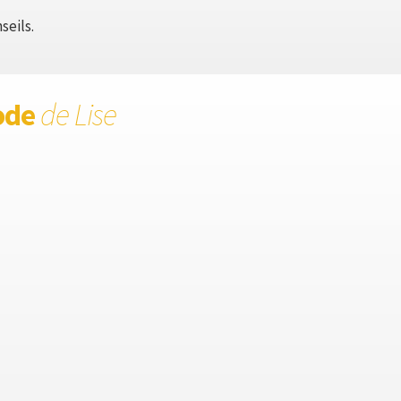
seils.
ode
de Lise