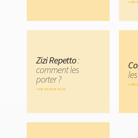
EN 
Zizi Repetto
:
Co
comment les
les
porter ?
EN 
EN SAVOIR PLUS