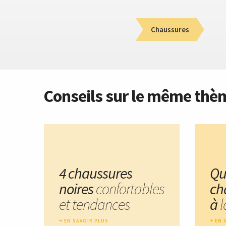
Chaussures
Conseils sur le même thè
4 chaussures
Qu
noires
confortables
ch
et tendances
à
l
EN SAVOIR PLUS
EN 