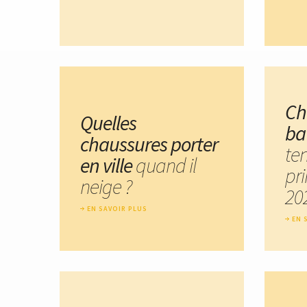
Ch
Quelles
ba
chaussures porter
te
en ville
quand il
pr
neige ?
20
EN SAVOIR PLUS
EN 