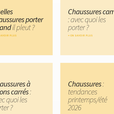
elles
Chaussures cam
aussures porter
: avec quoi les
and
il pleut ?
porter ?
SAVOIR PLUS
EN SAVOIR PLUS
aussures à
Chaussures
:
lons carrés
:
tendances
ec quoi les
printemps/été
ter ?
2026