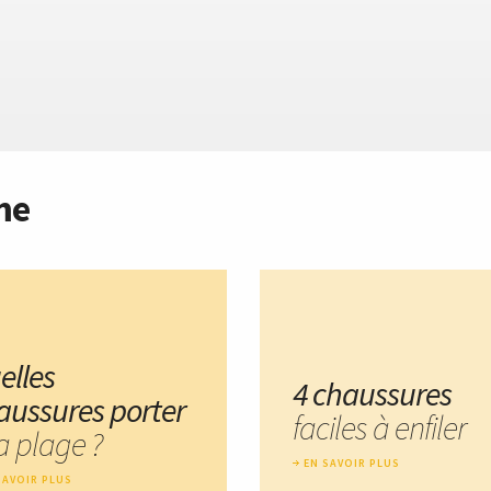
me
elles
4 chaussures
aussures porter
faciles à enfiler
a plage ?
EN SAVOIR PLUS
SAVOIR PLUS