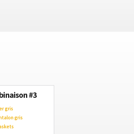
inaison #3
er gris
ntalon gris
askets