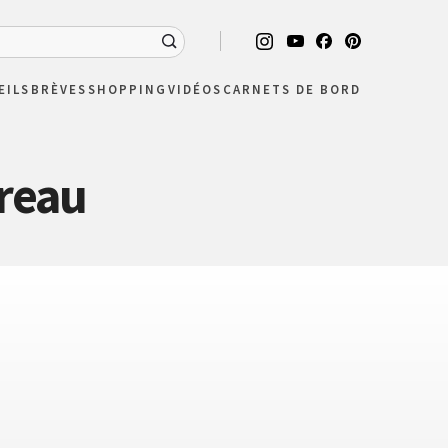
EILS
BRÈVES
SHOPPING
VIDÉOS
CARNETS DE BORD
reau