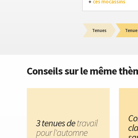
ces mocassins
Tenues
Tenue
Conseils sur le même thè
Co
3 tenues de
travail
cl
pour l'automne
sa