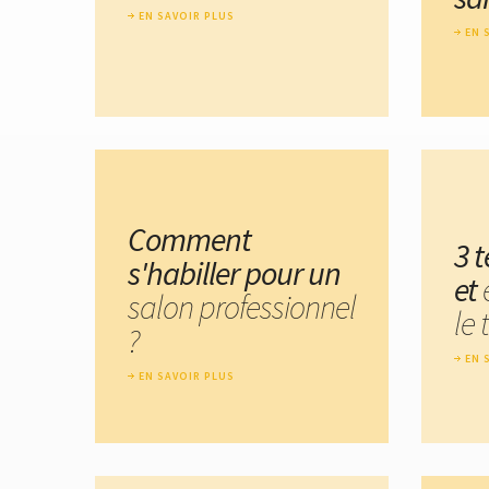
EN SAVOIR PLUS
EN 
Comment
3 
s'habiller pour un
et
salon professionnel
le 
?
EN 
EN SAVOIR PLUS