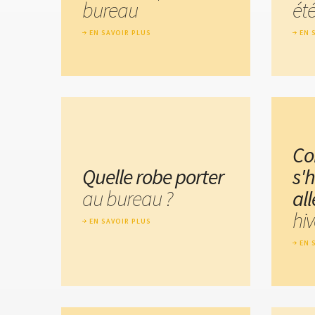
bureau
été
EN SAVOIR PLUS
EN 
C
Quelle robe porter
s'h
au bureau ?
al
hiv
EN SAVOIR PLUS
EN 