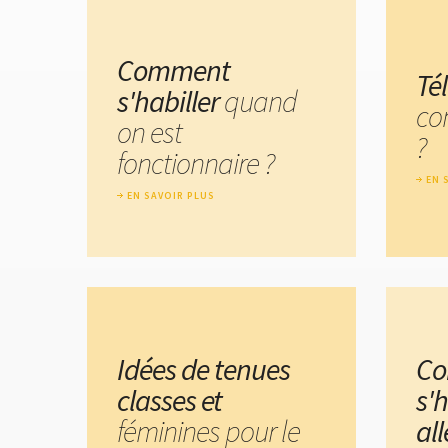
Comment
Tél
s'habiller
quand
co
on est
?
fonctionnaire ?
EN 
EN SAVOIR PLUS
Idées de tenues
C
classes et
s'h
féminines pour le
al