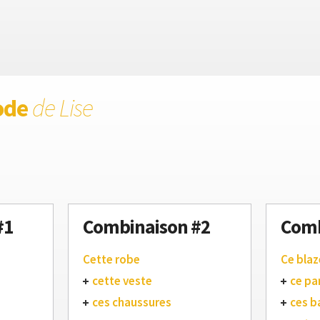
ode
de Lise
#1
Combinaison #2
Comb
Cette robe
Ce blaz
cette veste
ce pa
ces chaussures
ces b