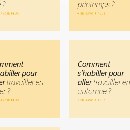
 ?
printemps ?
SAVOIR PLUS
EN SAVOIR PLUS
omment
Comment
abiller pour
s'habiller pour
ler
travailler en
aller
travailler en
er ?
automne ?
SAVOIR PLUS
EN SAVOIR PLUS