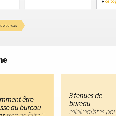
ce to
 de bureau
me
3 tenues de
mment être
bureau
asse au bureau
minimalistes po
ns
trop en faire ?