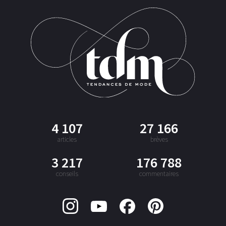
4 107
27 166
articles
brèves
3 217
176 788
conseils
commentaires