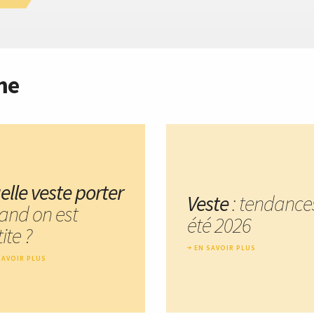
me
elle veste porter
Veste
: tendance
and on est
été 2026
ite ?
EN SAVOIR PLUS
SAVOIR PLUS