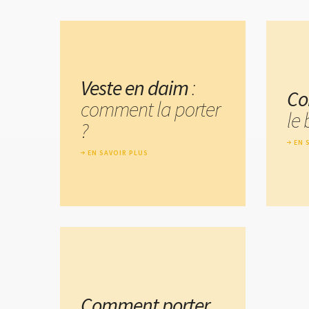
Veste en daim
:
Co
comment la porter
le
?
EN 
EN SAVOIR PLUS
Comment porter