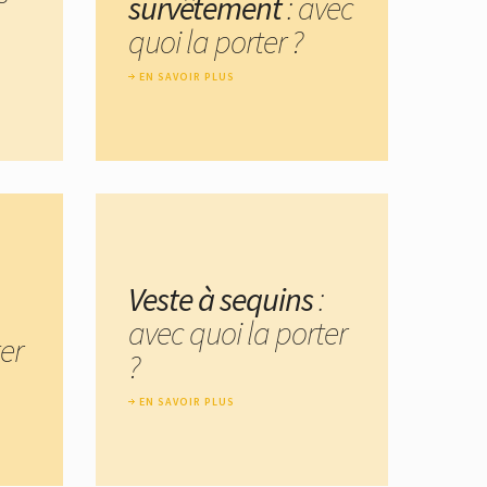
survêtement
: avec
quoi la porter ?
EN SAVOIR PLUS
Veste à sequins
:
avec quoi la porter
er
?
EN SAVOIR PLUS