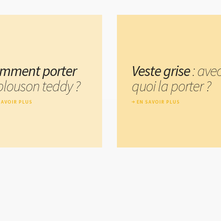
mment porter
Veste grise
: ave
 blouson teddy ?
quoi la porter ?
SAVOIR PLUS
EN SAVOIR PLUS