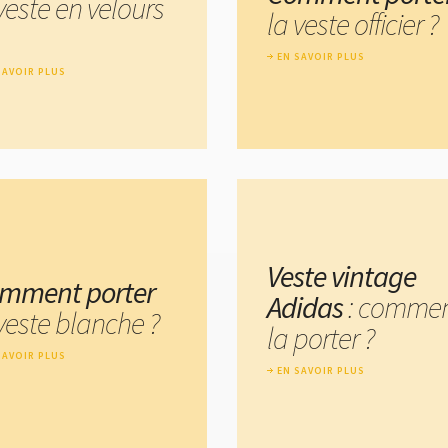
veste en velours
la veste officier ?
EN SAVOIR PLUS
SAVOIR PLUS
Veste vintage
mment porter
Adidas
: comme
veste blanche ?
la porter ?
SAVOIR PLUS
EN SAVOIR PLUS