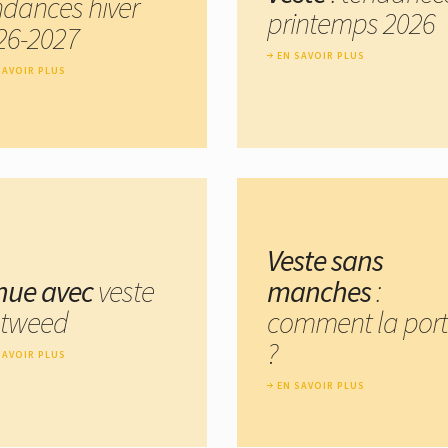
ndances hiver
printemps 2026
26-2027
EN SAVOIR PLUS
SAVOIR PLUS
Veste sans
nue avec
veste
manches
:
 tweed
comment la port
?
SAVOIR PLUS
EN SAVOIR PLUS