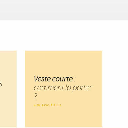
Veste courte
:
s
comment la porter
?
EN SAVOIR PLUS