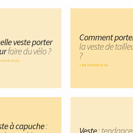
Comment porte
elle veste porter
la veste de taille
ur
faire du vélo ?
?
SAVOIR PLUS
EN SAVOIR PLUS
ste à capuche
:
Veste
: tendance