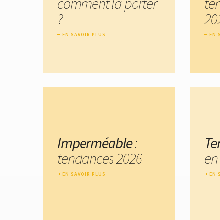
comment la porter
te
?
20
EN SAVOIR PLUS
EN 
Imperméable
:
Te
tendances 2026
en
EN SAVOIR PLUS
EN 