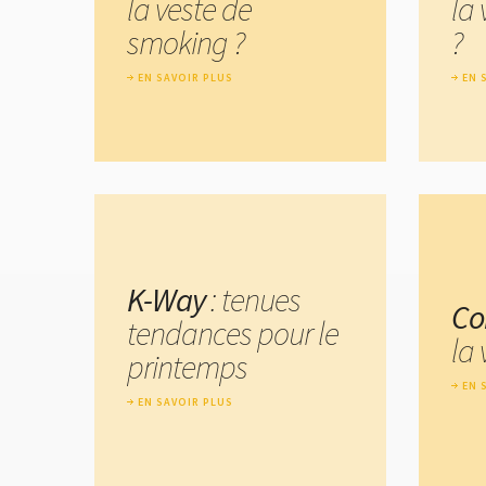
la veste de
la 
smoking ?
?
EN SAVOIR PLUS
EN 
K-Way
: tenues
Co
tendances pour le
la 
printemps
EN 
EN SAVOIR PLUS