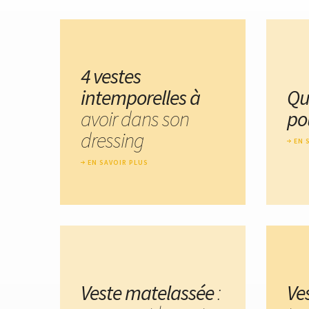
4 vestes
intemporelles à
Qu
avoir dans son
po
dressing
EN 
EN SAVOIR PLUS
Veste matelassée
:
Ve