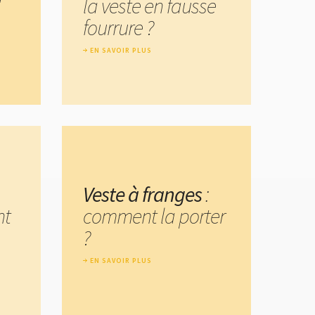
la veste en fausse
fourrure ?
EN SAVOIR PLUS
Veste à franges
:
nt
comment la porter
?
EN SAVOIR PLUS