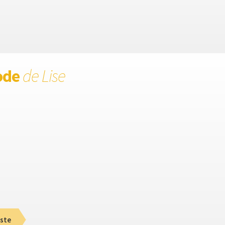
ode
de Lise
ste