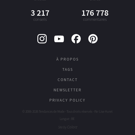
3 217
176 778
conseils
commentaires
À PROPOS
TAGS
CONTACT
NEWSLETTER
PRIVACY POLICY
© 2006-2026 Tendances de Mode - Tous droits réservés - Par
Lise Huret
Langue : BE
Colorz
Site by