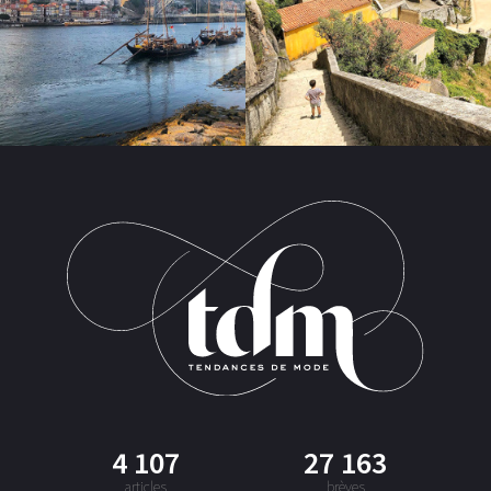
4 107
27 163
articles
brèves