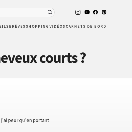
EILS
BRÈVES
SHOPPING
VIDÉOS
CARNETS DE BORD
heveux courts ?
j'ai peur qu'en portant