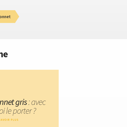
onnet
me
nnet gris
: avec
i le porter ?
SAVOIR PLUS