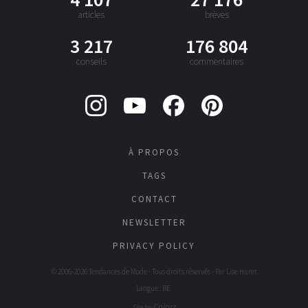
articles
brèves
3 217
176 804
conseils
commentaires
À PROPOS
TAGS
CONTACT
NEWSLETTER
PRIVACY POLICY
© 2006-2026 Tendances de Mode - Tous droits réservés - Par
Lise Huret
Langue : BE
Colorz
Site by