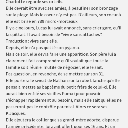
Charlotte regarde ses orteils.
Elle devrait être avec ses amies, à peaufiner son bronzage
sur la plage. Mais le coeur n'y est pas. D'ailleurs, son coeur à
elle est brisé en 789 micro-morceaux.
Il y a cinq jours, Lucas lui avait annoncé, sans crier gare, qu'il
la quittait. Il avait besoin de "vivre sans attaches".
Traduction : vivre sans elle.
Depuis, elle n'a pas quitté son pyjama.
Mais ce soir, elle devra faire une apparition. Son père lui a
clairement fait comprendre qu'il voulait que toute la
famille soit réunie. Inutile de négocier, elle le sait.
Pas question, en revanche, de se mettre sur son 31.
Elle portera le sweat de Nathan sur la robe blanche qu'elle
pensait mettre au baptême du petit frère de celui-ci. Elle
aurait bien enfilé ses vieilles Puma (pour pouvoir
s'échapper rapidement au besoin), mais elle sait qu'elles ne
passeront pas le contrôle parental. Alors ce sera ses
K.Jacques.
Elle ajoutera le collier que sa grand-mère adorée, disparue
l'année précédente, lui avait offert pour ses 16 ans. Et un