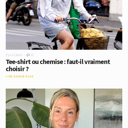
-
Il y a 11 jours
22
Tee-shirt ou chemise : faut-il vraiment
choisir ?
EN SAVOIR PLUS