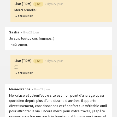
Lise
(
TDM
)
•
Il y a 27 jours
211
Merci Armelle !
RÉPONDRE
Sasha
•
Il y a 28 jours
Je suis toutes ces femmes :)
RÉPONDRE
Lise
(
TDM
)
•
Il y a 27 jours
211
;)))
RÉPONDRE
Marie-France
•
Il y a 27 jours
Merci Lise et Julien! Votre site est mon point d’ancrage quasi
quotidien depuis plus d’une dizaine d’années. Il apporte
divertissement, connaissances et réconfort : un véritable outil
pour affronter la vie. Encore merci pour votre travail, j’espère
pouvoir vous lire encore très longtemps! Longue vie à vous et