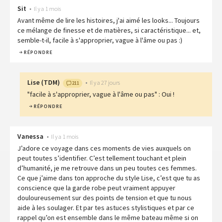
Sit
•
Il y a 1 mois
Avant même de lire les histoires, j'ai aimé les looks... Toujours
ce mélange de finesse et de matières, si caractéristique... et,
semble-t-il, facile à s'approprier, vague à l'âme ou pas :)
RÉPONDRE
Lise
(
TDM
)
•
Il y a 27 jours
211
"facile à s'approprier, vague à l'âme ou pas" : Oui !
RÉPONDRE
Vanessa
•
Il y a 1 mois
J’adore ce voyage dans ces moments de vies auxquels on
peut toutes s’identifier. C’est tellement touchant et plein
d’humanité, je me retrouve dans un peu toutes ces femmes.
Ce que j’aime dans ton approche du style Lise, c’est que tu as
conscience que la garde robe peut vraiment appuyer
douloureusement sur des points de tension et que tu nous
aide à les soulager. Et par tes astuces stylistiques et par ce
rappel qu’on est ensemble dans le même bateau même si on