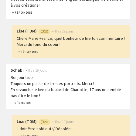
à vos créations !
RÉPONDRE
Lise
(
TDM
)
•
Il y a 27 jours
211
Chère Marie-France, quel bonheur de lire ton commentaire !
Merci du fond du coeur !
RÉPONDRE
Schabi
•
Il y a 19 jours
Bonjour Lise
Toujours un plaisir de lire ces portraits. Merci !
En revanche le lien du foulard de Charlotte, 17 ans ne semble
pas être le bon !
RÉPONDRE
Lise
(
TDM
)
•
Il y a 19 jours
211
Il doit être sold out :/ Désolée !