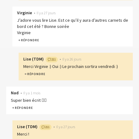
Virginie
•
Il y a 27 jours
J’adore vous lire Lise. Est ce qu’il y aura d’autres carnets de
bord cet été ? Bonne soirée
Virginie
RÉPONDRE
Lise
(
TDM
)
•
Il y a 26 jours
211
Merci Virginie :) Oui :) Le prochain sortira vendredi :)
RÉPONDRE
Nad
•
Il y a 1 mois
Super bien écrit 👍🏽
RÉPONDRE
Lise
(
TDM
)
•
Il y a 27 jours
211
Merci !