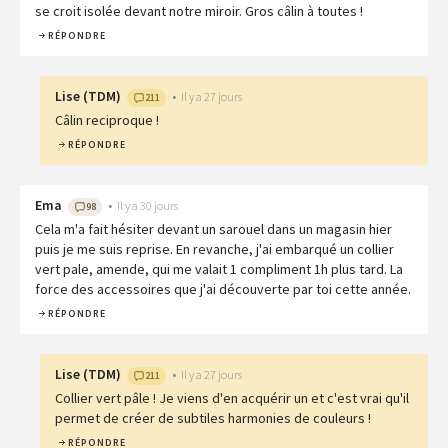
se croit isolée devant notre miroir. Gros câlin à toutes !
RÉPONDRE
Lise
(
TDM
)
•
Il y a 27 jours
211
Câlin reciproque !
RÉPONDRE
Ema
•
Il y a 30 jours
98
Cela m'a fait hésiter devant un sarouel dans un magasin hier
puis je me suis reprise. En revanche, j'ai embarqué un collier
vert pale, amende, qui me valait 1 compliment 1h plus tard. La
force des accessoires que j'ai découverte par toi cette année.
RÉPONDRE
Lise
(
TDM
)
•
Il y a 27 jours
211
Collier vert pâle ! Je viens d'en acquérir un et c'est vrai qu'il
permet de créer de subtiles harmonies de couleurs !
RÉPONDRE