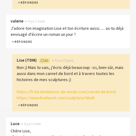
RÉPONDRE
valerie
•
Il y a 1 mois
J'adore ton imagination Lise et ton écriture aussi...... as-tu déjà
envisagé d'écrire un roman un jour ?
RÉPONDRE
Lise
(
TDM
)
•
Il y a 27 jours
211
Non ;) Mais tu sais, j’écris déjà beaucoup : ici, bien sûr, mais
aussi dans mon carnet de bord et à travers toutes les
histoires de mes sculptures ;)
https://fr-be.tendances-de-mode.com/carnet-de-bord
https://www.lisehuret.com/sculpture/tibalt
RÉPONDRE
Luce
•
Il y a 1 mois
Chère Lise,