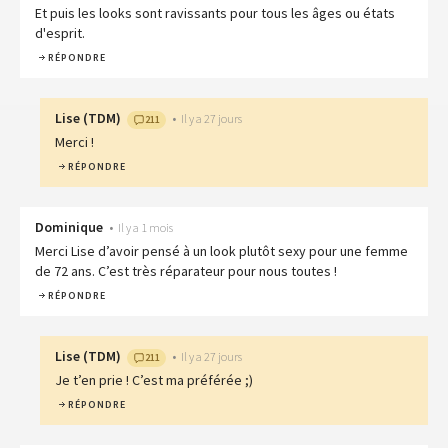
Et puis les looks sont ravissants pour tous les âges ou états
d'esprit.
RÉPONDRE
Lise
(
TDM
)
•
Il y a 27 jours
211
Merci !
RÉPONDRE
Dominique
•
Il y a 1 mois
Merci Lise d’avoir pensé à un look plutôt sexy pour une femme
de 72 ans. C’est très réparateur pour nous toutes !
RÉPONDRE
Lise
(
TDM
)
•
Il y a 27 jours
211
Je t’en prie ! C’est ma préférée ;)
RÉPONDRE