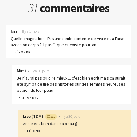
31
commentaires
Isis
•
Il y a 1 mois
Quelle imagination ! Pas une seule contente de vivre et à l'aise
avec son corps ? Il paraît que ça existe pourtant...
RÉPONDRE
Mimi
•
Il y a 30 jours
Je n'aurai pas pu dire mieux.... c'est bien ecrit mais ca aurait
ete sympa de lire des histoires sur des femmes heureuses
et bien ds leur peau
RÉPONDRE
Lise
(
TDM
)
•
Il y a 30 jours
211
Annie est bien dans sa peau ;)
RÉPONDRE