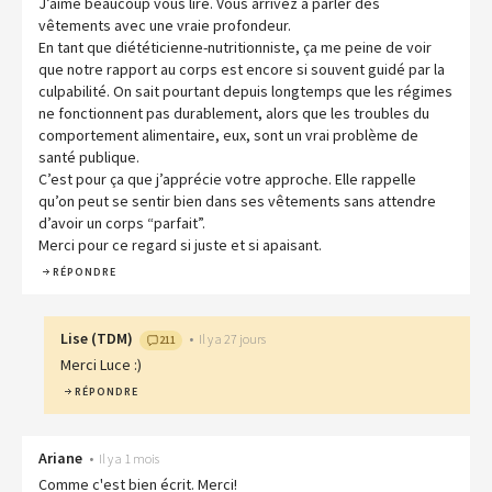
J’aime beaucoup vous lire. Vous arrivez à parler des
vêtements avec une vraie profondeur.
En tant que diététicienne-nutritionniste, ça me peine de voir
que notre rapport au corps est encore si souvent guidé par la
culpabilité. On sait pourtant depuis longtemps que les régimes
ne fonctionnent pas durablement, alors que les troubles du
comportement alimentaire, eux, sont un vrai problème de
santé publique.
C’est pour ça que j’apprécie votre approche. Elle rappelle
qu’on peut se sentir bien dans ses vêtements sans attendre
d’avoir un corps “parfait”.
Merci pour ce regard si juste et si apaisant.
RÉPONDRE
Lise
(
TDM
)
•
Il y a 27 jours
211
Merci Luce :)
RÉPONDRE
Ariane
•
Il y a 1 mois
Comme c'est bien écrit. Merci!