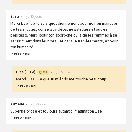
Elisa
•
Il y a 30 jours
Merci Lise ! Je te suis quotidiennement pour ne rien manquer
de tes articles, conseils, vidéos, newsletters et autres
pépites :). Merci pour ton approche qui aide les femmes à se
sentir mieux dans leur peau et dans leurs vêtements, et pour
ton humanité.
RÉPONDRE
Lise
(
TDM
)
•
Il y a 27 jours
211
Merci Elisa ! Ce que tu m'écris me touche beaucoup.
RÉPONDRE
Armelle
•
Il y a 30 jours
Superbe prose et toujours autant d'imagination Lise !
RÉPONDRE