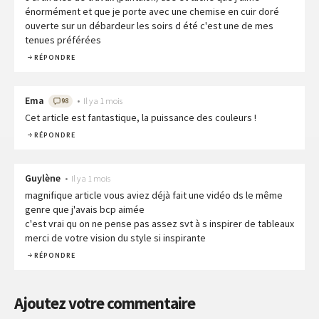
énormément et que je porte avec une chemise en cuir doré
ouverte sur un débardeur les soirs d été c'est une de mes
tenues préférées
RÉPONDRE
Ema
•
Il y a 1 mois
98
Cet article est fantastique, la puissance des couleurs !
RÉPONDRE
Guylène
•
Il y a 1 mois
magnifique article vous aviez déjà fait une vidéo ds le même
genre que j'avais bcp aimée
c'est vrai qu on ne pense pas assez svt à s inspirer de tableaux
merci de votre vision du style si inspirante
RÉPONDRE
Ajoutez votre commentaire