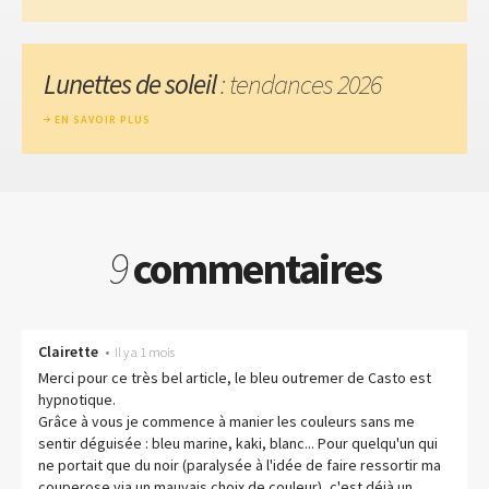
Lunettes de soleil
: tendances 2026
EN SAVOIR PLUS
9
commentaires
Clairette
•
Il y a 1 mois
Merci pour ce très bel article, le bleu outremer de Casto est
hypnotique.
Grâce à vous je commence à manier les couleurs sans me
sentir déguisée : bleu marine, kaki, blanc... Pour quelqu'un qui
ne portait que du noir (paralysée à l'idée de faire ressortir ma
couperose via un mauvais choix de couleur), c'est déjà un