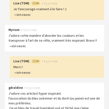
Lise
(
TDM
)
•
Il y a 1 mois
209
Je t'encourage vraiment à le faire ! :)
RÉPONDRE
Myriam
•
Il y a 1 mois
J'adore cette manière d'aborder les couleurs et les
transposer à l'art de se vêtir, vraiment très inspirant. Bravo !!
RÉPONDRE
Lise
(
TDM
)
•
Il y a 1 mois
209
Merci !
RÉPONDRE
géraldine
•
Il y a 1 mois
J'adore ces articles! hyper inspirant.
l'association du bleu outremer et du doré (ou jaune) est une de
mes préférées.
J'ai un bleu de travail (pantalon) usé et tâché que j'aime