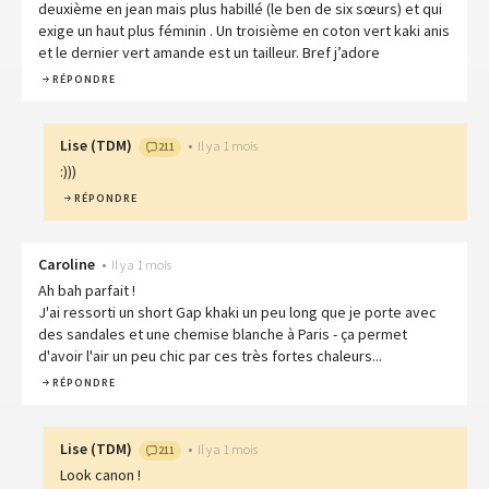
deuxième en jean mais plus habillé (le ben de six sœurs) et qui
exige un haut plus féminin . Un troisième en coton vert kaki anis
et le dernier vert amande est un tailleur. Bref j’adore
RÉPONDRE
Lise
(
TDM
)
•
Il y a 1 mois
211
:)))
RÉPONDRE
Caroline
•
Il y a 1 mois
Ah bah parfait !
J'ai ressorti un short Gap khaki un peu long que je porte avec
des sandales et une chemise blanche à Paris - ça permet
d'avoir l'air un peu chic par ces très fortes chaleurs...
RÉPONDRE
Lise
(
TDM
)
•
Il y a 1 mois
211
Look canon !