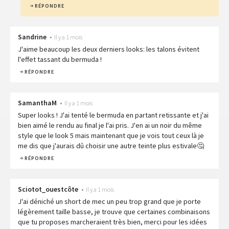
RÉPONDRE
Sandrine
•
Il y a 1 mois
J'aime beaucoup les deux derniers looks: les talons évitent
l'effet tassant du bermuda !
RÉPONDRE
SamanthaM
•
Il y a 1 mois
Super looks ! J'ai tenté le bermuda en partant retissante et j'ai
bien aimé le rendu au final je l'ai pris. J'en ai un noir du même
style que le look 5 mais maintenant que je vois tout ceux là je
me dis que j'aurais dû choisir une autre teinte plus estivale🤔
RÉPONDRE
Sciotot_ouestcôte
•
Il y a 1 mois
J'ai déniché un short de mec un peu trop grand que je porte
légèrement taille basse, je trouve que certaines combinaisons
que tu proposes marcheraient très bien, merci pour les idées