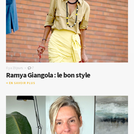
-
Il y a 19 jours
7
Ramya Giangola : le bon style
EN SAVOIR PLUS