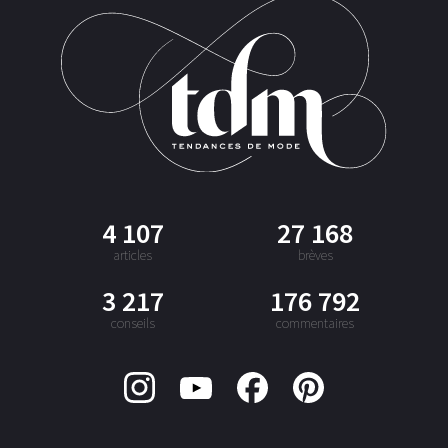
4 107
27 168
articles
brèves
3 217
176 792
conseils
commentaires