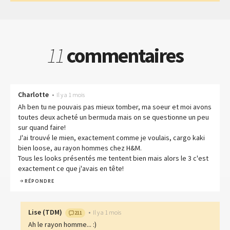
11
commentaires
Charlotte
•
Il y a 1 mois
Ah ben tu ne pouvais pas mieux tomber, ma soeur et moi avons
toutes deux acheté un bermuda mais on se questionne un peu
sur quand faire!
J'ai trouvé le mien, exactement comme je voulais, cargo kaki
bien loose, au rayon hommes chez H&M.
Tous les looks présentés me tentent bien mais alors le 3 c'est
exactement ce que j'avais en tête!
RÉPONDRE
Lise
(
TDM
)
•
Il y a 1 mois
211
Ah le rayon homme... :)