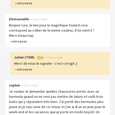
RÉPONDRE
Emmanuelle
•
Il y a 1 mois
Bonjour Lise, le lien pour le magnifique foulard rose
correspond au collier de la meme couleur, d’où vient il ?
Merci beaucoup
RÉPONDRE
Julien
(
TDM
)
•
Il y a 1 mois
12
Merci de nous le signaler : c'est corrigé ;)
RÉPONDRE
sophie
•
Il y a 1 mois
Je voulais te demander quelles chaussures porter avec un
bermuda quand on ne veut pas mettre de talons et voilà trois
looks qui y répondent très bien. J’ai porté des bermudas plus
jeune et je suis ravie de ce retour et j’en ai 4! un en jean pour le
week end et les vacances que je porte en mode boyish. Un