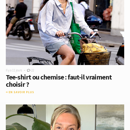
-
Il y a 11 jours
22
Tee-shirt ou chemise : faut-il vraiment
choisir ?
EN SAVOIR PLUS