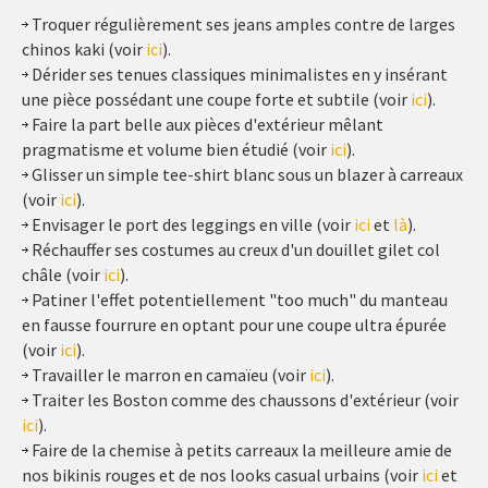
Troquer régulièrement ses jeans amples contre de larges
chinos kaki (voir
ici
).
Dérider ses tenues classiques minimalistes en y insérant
une pièce possédant une coupe forte et subtile (voir
ici
).
Faire la part belle aux pièces d'extérieur mêlant
pragmatisme et volume bien étudié (voir
ici
).
Glisser un simple tee-shirt blanc sous un blazer à carreaux
(voir
ici
).
Envisager le port des leggings en ville (voir
ici
et
là
).
Réchauffer ses costumes au creux d'un douillet gilet col
châle (voir
ici
).
Patiner l'effet potentiellement "too much" du manteau
en fausse fourrure en optant pour une coupe ultra épurée
(voir
ici
).
Travailler le marron en camaïeu (voir
ici
).
Traiter les Boston comme des chaussons d'extérieur (voir
ici
).
Faire de la chemise à petits carreaux la meilleure amie de
nos bikinis rouges et de nos looks casual urbains (voir
ici
et