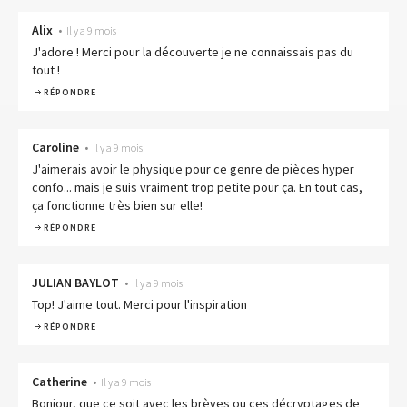
Alix
•
Il y a 9 mois
J'adore ! Merci pour la découverte je ne connaissais pas du
tout !
RÉPONDRE
Caroline
•
Il y a 9 mois
J'aimerais avoir le physique pour ce genre de pièces hyper
confo... mais je suis vraiment trop petite pour ça. En tout cas,
ça fonctionne très bien sur elle!
RÉPONDRE
JULIAN BAYLOT
•
Il y a 9 mois
Top! J'aime tout. Merci pour l'inspiration
RÉPONDRE
Catherine
•
Il y a 9 mois
Bonjour, que ce soit avec les brèves ou ces décryptages de