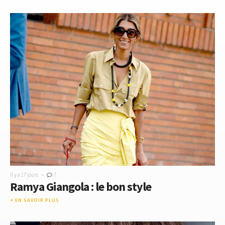
-
Il y a 17 jours
7
Ramya Giangola : le bon style
EN SAVOIR PLUS