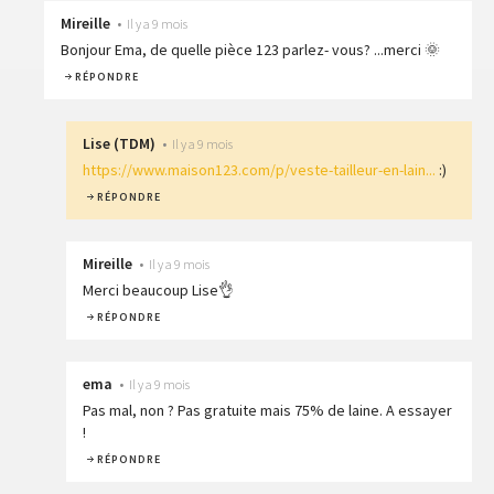
Mireille
•
Il y a 9 mois
Bonjour Ema, de quelle pièce 123 parlez- vous? ...merci 🌞
RÉPONDRE
Lise
(
TDM
)
•
Il y a 9 mois
https://www.maison123.com/p/veste-tailleur-en-lain...
:)
RÉPONDRE
Mireille
•
Il y a 9 mois
Merci beaucoup Lise👌
RÉPONDRE
ema
•
Il y a 9 mois
Pas mal, non ? Pas gratuite mais 75% de laine. A essayer
!
RÉPONDRE