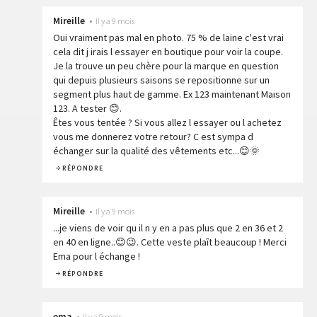
Mireille
•
Il y a 9 mois
Oui vraiment pas mal en photo. 75 % de laine c'est vrai
cela dit j irais l essayer en boutique pour voir la coupe.
Je la trouve un peu chère pour la marque en question
qui depuis plusieurs saisons se repositionne sur un
segment plus haut de gamme. Ex 123 maintenant Maison
123. A tester 😊.
Êtes vous tentée ? Si vous allez l essayer ou l achetez
vous me donnerez votre retour? C est sympa d
échanger sur la qualité des vêtements etc...😊🌞
RÉPONDRE
Mireille
•
Il y a 9 mois
...je viens de voir qu il n y en a pas plus que 2 en 36 et 2
en 40 en ligne..😊😉. Cette veste plaît beaucoup ! Merci
Ema pour l échange !
RÉPONDRE
ema
•
Il y a 9 mois