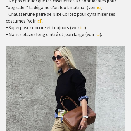
Ne pas oublier que les casquettes NY sont idéales pour
"upgrader" la dégaine d'un look matinal (voir
ici
).
Chausser une paire de Nike Cortez pour dynamiser ses
costumes (voir
ici
).
Superposer encore et toujours (voir
ici
).
Marier blazer long cintré et jean large (voir
ici
).