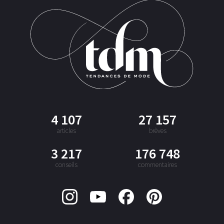
4 107
27 157
articles
brèves
3 217
176 748
conseils
commentaires