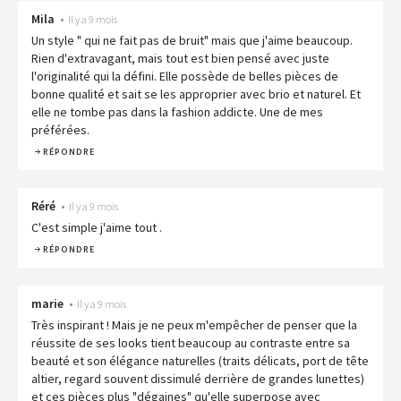
Mila
•
Il y a 9 mois
Un style " qui ne fait pas de bruit" mais que j'aime beaucoup.
Rien d'extravagant, mais tout est bien pensé avec juste
l'originalité qui la défini. Elle possède de belles pièces de
bonne qualité et sait se les approprier avec brio et naturel. Et
elle ne tombe pas dans la fashion addicte. Une de mes
préférées.
RÉPONDRE
Réré
•
Il y a 9 mois
C'est simple j'aime tout .
RÉPONDRE
marie
•
Il y a 9 mois
Très inspirant ! Mais je ne peux m'empêcher de penser que la
réussite de ses looks tient beaucoup au contraste entre sa
beauté et son élégance naturelles (traits délicats, port de tête
altier, regard souvent dissimulé derrière de grandes lunettes)
et ces pièces plus "dégaines" qu'elle superpose avec