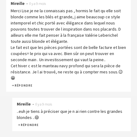
Mireille
•
Il y a 9 mois
Merci Lise je ne la connaissais pas , hormis le fait qu elle soit
blonde comme les blés et grande, j aime beaucoup ce style
intemporel et chic porté avec élégance dans lequel nous
pouvons toutes trouver de l inspiration dans nos placards. D
ailleurs elle me fait penser à la française Valérie Leberichel
toute aussi blonde et élégante.
Le fait est que les pièces portées sont de belle facture et bien
coupées= le prix qui va avec. Bien sûr on peut trouver en
seconde main . Un investissement qui vaut la peine..
Cet hiver c est le manteau navy profond qui sera la pièce de
résistance. Je l ai trouvé, ne reste qu à compter mes sous.😉
😁
RÉPONDRE
Mireille
•
Il y a 9 mois
..euh je tiens à préciser que je n ai rien contre les grandes
blondes ..😄
RÉPONDRE