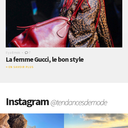
-
Il y a 8 mois
7
La femme Gucci, le bon style
EN SAVOIR PLUS
Instagram
@tendancesdemode