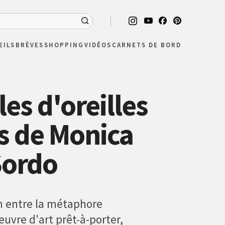
EILS
BRÈVES
SHOPPING
VIDÉOS
CARNETS DE BORD
es d'oreilles
s de Monica
ordo
 entre la métaphore
euvre d'art prêt-à-porter,