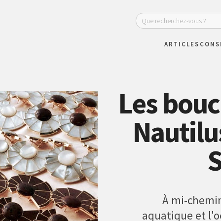
ARTICLES
CONS
Les boucl
Nautilu
S
À mi-chemin
aquatique et l'o