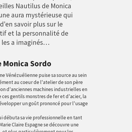
eilles Nautilus de Monica
 une aura mystérieuse qui
'en savoir plus sur le
if et la personnalité de
i les a imaginés…
de Monica Sordo
une Vénézuélienne puise sa source au sein
ément au coeur de l'atelier de son père
ion d'anciennes machines industrielles en
ces gentils monstres de fer et d'acier, la
ar développer un goût prononcé pour l'usage
ui débuta sa vie professionnelle en tant
Marie Claire Espagne se découvre une
e, et plus particulièrement pour les