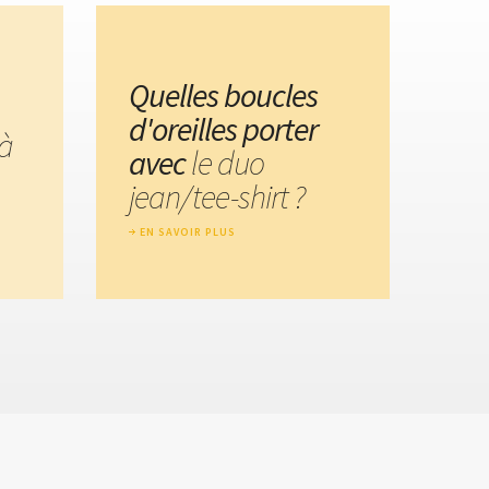
Quelles boucles
d'oreilles porter
à
avec
le duo
jean/tee-shirt ?
EN SAVOIR PLUS