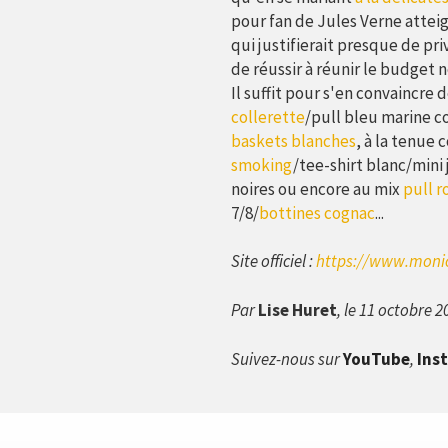
pour fan de Jules Verne attei
qui justifierait presque de pr
de réussir à réunir le budget n
Il suffit pour s'en convaincre 
collerette
/pull bleu marine c
baskets blanches
, à la tenue 
smoking
/tee-shirt blanc/mini
noires ou encore au mix
pull r
7/8/
bottines cognac
...
Site officiel :
https://www.moni
Par
Lise Huret
, le 11 octobre 2
Suivez-nous sur
YouTube
,
Ins