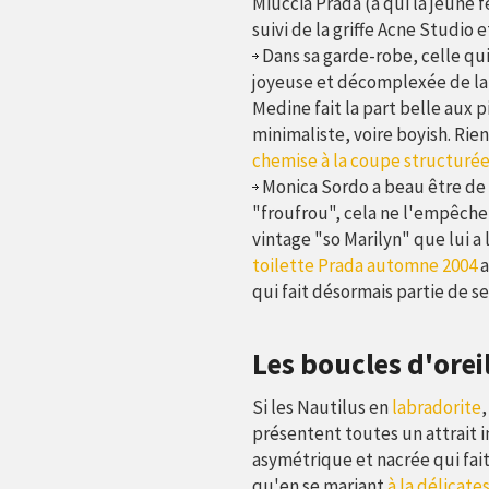
Miuccia Prada (à qui la jeune
suivi de la griffe Acne Studio e
Dans sa garde-robe, celle qui
joyeuse et décomplexée de la 
Medine fait la part belle aux 
minimaliste, voire boyish. Rien
chemise à la coupe structuré
Monica Sordo a beau être de
"froufrou", cela ne l'empêche
vintage "so Marilyn" que lui 
toilette Prada automne 2004
a
qui fait désormais partie de s
Les boucles d'orei
Si les Nautilus en
labradorite
,
présentent toutes un attrait i
asymétrique et nacrée qui fait 
qu'en se mariant
à la délicate