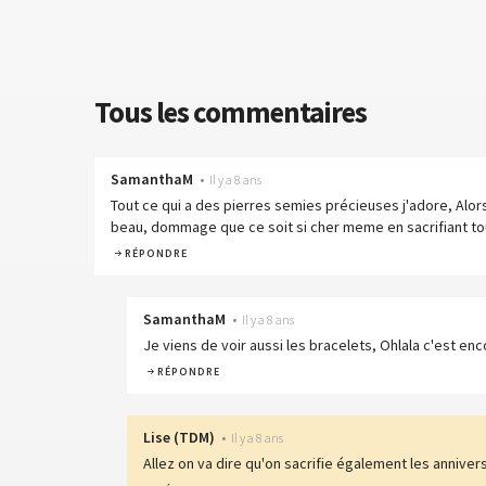
Tous les commentaires
SamanthaM
•
Il y a 8 ans
Tout ce qui a des pierres semies précieuses j'adore, Alors 
beau, dommage que ce soit si cher meme en sacrifiant tou
RÉPONDRE
SamanthaM
•
Il y a 8 ans
Je viens de voir aussi les bracelets, Ohlala c'est en
RÉPONDRE
Lise
(
TDM
)
•
Il y a 8 ans
Allez on va dire qu'on sacrifie également les annivers