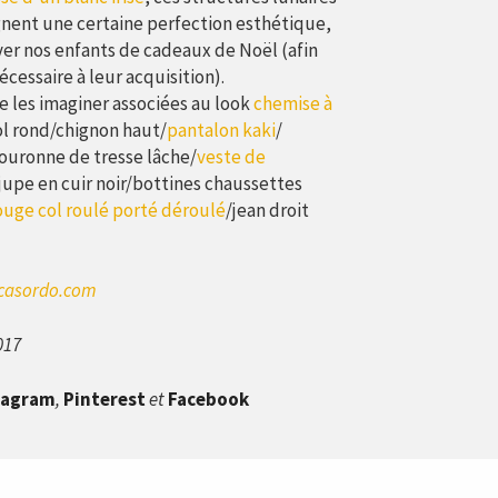
gnent une certaine perfection esthétique,
iver nos enfants de cadeaux de Noël (afin
écessaire à leur acquisition).
de les imaginer associées au look
chemise à
ol rond/chignon haut/
pantalon kaki
/
couronne de tresse lâche/
veste de
 jupe en cuir noir/bottines chaussettes
ouge col roulé porté déroulé
/jean droit
casordo.com
017
tagram
,
Pinterest
et
Facebook