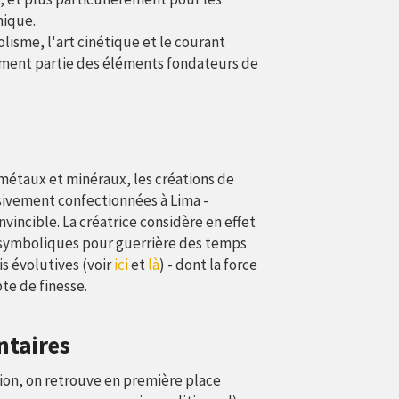
nique.
lisme, l'art cinétique et le courant
ement partie des éléments fondateurs de
 métaux et minéraux, les créations de
sivement confectionnées à Lima -
vincible. La créatrice considère en effet
symboliques pour guerrière des temps
s évolutives (voir
ici
et
là
) - dont la force
e de finesse.
ntaires
ion, on retrouve en première place