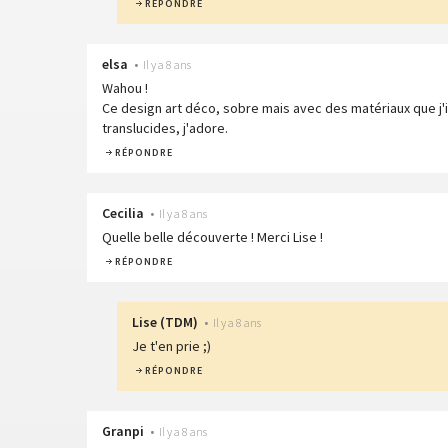
RÉPONDRE
elsa
•
Il y a 8 ans
Wahou !
Ce design art déco, sobre mais avec des matériaux que j
translucides, j'adore.
RÉPONDRE
Cecilia
•
Il y a 8 ans
Quelle belle découverte ! Merci Lise !
RÉPONDRE
Lise
(
TDM
)
•
Il y a 8 ans
Je t'en prie ;)
RÉPONDRE
Granpi
•
Il y a 8 ans