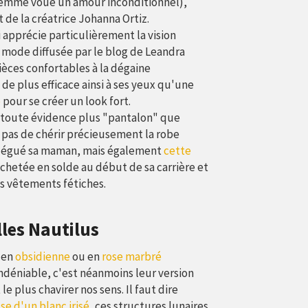
 femme voue un amour inconditionnel),
t de la créatrice Johanna Ortiz.
 apprécie particulièrement la vision
mode diffusée par le blog de Leandra
pièces confortables à la dégaine
 de plus efficace ainsi à ses yeux qu'une
e
pour se créer un look fort.
 toute évidence plus "pantalon" que
 pas de chérir précieusement la robe
a légué sa maman, mais également
cette
chetée en solde au début de sa carrière et
es vêtements fétiches.
lles Nautilus
 en
obsidienne
ou en
rose marbré
ndéniable, c'est néanmoins leur version
le plus chavirer nos sens. Il faut dire
sse d'un blanc irisé
, ces structures lunaires