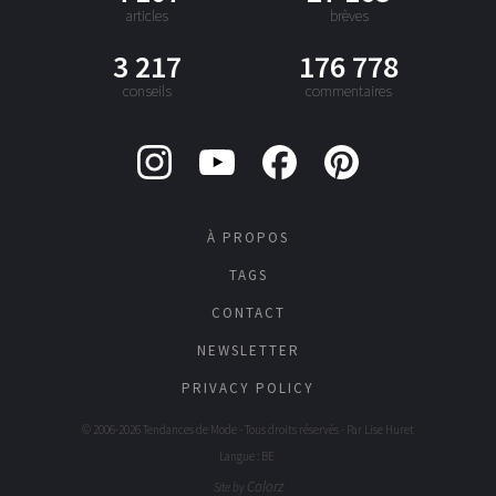
articles
brèves
3 217
176 778
conseils
commentaires
À PROPOS
TAGS
CONTACT
NEWSLETTER
PRIVACY POLICY
© 2006-2026 Tendances de Mode - Tous droits réservés - Par
Lise Huret
Langue : BE
Colorz
Site by