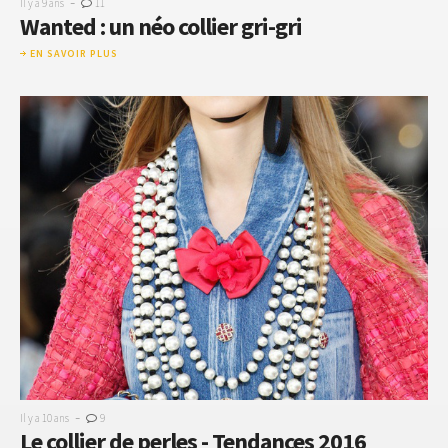
-
Il y a 9 ans
11
Wanted : un néo collier gri-gri
EN SAVOIR PLUS
-
Il y a 10 ans
9
Le collier de perles - Tendances 2016