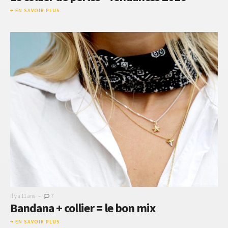
EN SAVOIR PLUS
-
Il y a 11 ans
7
Bandana + collier = le bon mix
EN SAVOIR PLUS