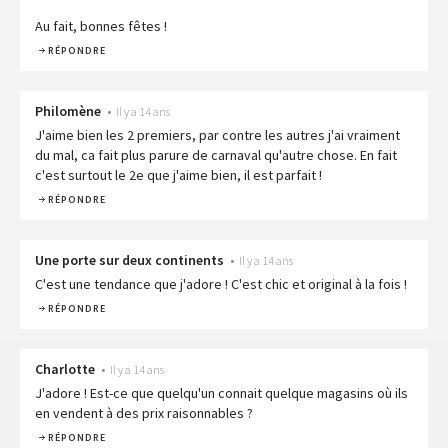
Au fait, bonnes fêtes !
RÉPONDRE
Philomène
•
Il y a 14 ans
J'aime bien les 2 premiers, par contre les autres j'ai vraiment
du mal, ca fait plus parure de carnaval qu'autre chose. En fait
c'est surtout le 2e que j'aime bien, il est parfait !
RÉPONDRE
Une porte sur deux continents
•
Il y a 14 ans
C'est une tendance que j'adore ! C'est chic et original à la fois !
RÉPONDRE
Charlotte
•
Il y a 14 ans
J'adore ! Est-ce que quelqu'un connait quelque magasins où ils
en vendent à des prix raisonnables ?
RÉPONDRE