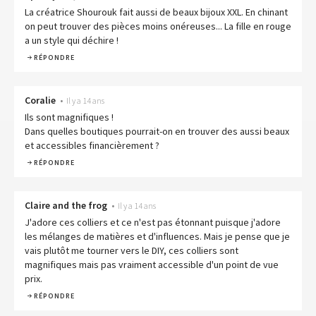
La créatrice Shourouk fait aussi de beaux bijoux XXL. En chinant
on peut trouver des pièces moins onéreuses... La fille en rouge
a un style qui déchire !
RÉPONDRE
Coralie
•
Il y a 14 ans
Ils sont magnifiques !
Dans quelles boutiques pourrait-on en trouver des aussi beaux
et accessibles financièrement ?
RÉPONDRE
Claire and the frog
•
Il y a 14 ans
J'adore ces colliers et ce n'est pas étonnant puisque j'adore
les mélanges de matières et d'influences. Mais je pense que je
vais plutôt me tourner vers le DIY, ces colliers sont
magnifiques mais pas vraiment accessible d'un point de vue
prix.
RÉPONDRE