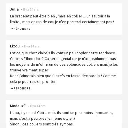
Julia
•
Il y a 14 ans
En bracelet peut être bien , mais en collier ... En sautoir à la
limite , mais en ras de cou je n'en porterai certainement pas !
RÉPONDRE
Lizou
•
Il y a 14 ans
Est ce que chez claire's ils vont un peu copier cette tendance
Colliers Ethno chic ? Ca serait génial car je n'ai absolument pas
les moyens de m'offrir un de ces splendides colliers mais je les
trouve vraiment super
Donc j'aimerais bien que Claire's en fasse dex pareils ! Comme
cela je pourrais en profiter.
RÉPONDRE
Modeuz"
•
Il y a 14 ans
Lizou, il y en a à Clair's mais ils sont un peu moins imposants,
mais c'est à peu près le même style ;)
Sinon , ces colliers sont très sympas !