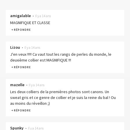
amigalable
•
Il y a 14 ans
MAGNIFIQUE ET CLASSE
RÉPONDRE
Lizou
•
Il y a 14 ans
J'en veux !!!!! Ca vaut tout les rangs de perles du monde, le
deuxième collier est MAGNIFIQUE !!!
RÉPONDRE
mazelle
•
Il y a 14 ans
Les deux colliers de la premières photos sont canons. Un
sweat gris et ce genre de collier et je suis la reine du bal ! Ou
au moins du réveillon ;)
RÉPONDRE
Spunky
•
Il y a 14 ans