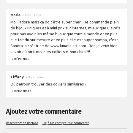
Marie
•
Il y a 14 ans
Moi j'adore mais ça doit être super cher... Je commande plein
de bijoux uniques et à mini prix sur internet, mieux que Claire's
pour pas avoir les même bijoux que tout le monde et en plus
elle fait du sur mesure et en plus elle est super sympa, c'est
Sandra la créatrice de www.lunatik-art.com . Bon je veux bien
savoir où on trouve les colliers ethno chics!!!!
RÉPONDRE
Tiffany
•
Il y a 14 ans
Où peut-on trouver des colliers similaires ?
RÉPONDRE
Ajoutez votre commentaire
Réserver mon pseudo
·
Déjà un compte ? Se connecter