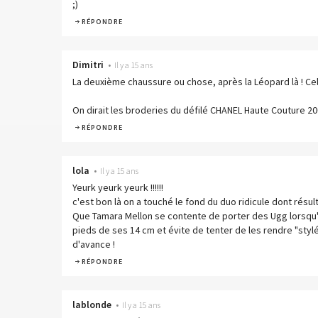
;)
RÉPONDRE
Dimitri
•
Il y a 15 ans
La deuxième chaussure ou chose, après la Léopard là ! Cell
On dirait les broderies du défilé CHANEL Haute Couture 20
RÉPONDRE
lola
•
Il y a 15 ans
Yeurk yeurk yeurk !!!!!!
c'est bon là on a touché le fond du duo ridicule dont résult
Que Tamara Mellon se contente de porter des Ugg lorsqu'
pieds de ses 14 cm et évite de tenter de les rendre "styl
d'avance !
RÉPONDRE
lablonde
•
Il y a 15 ans