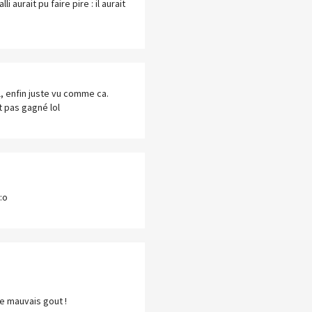
 aurait pu faire pire : il aurait
al, enfin juste vu comme ca.
t pas gagné lol
:o
de mauvais gout !