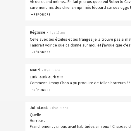
Ah oui quand même... En fait je crois que seul Roberto Cavalli
surement mis des chiens-imprimés léopard sur ses uggs !
RÉPONDRE
Réglisse
•
Il y a 15 ans
Celle avec les étoiles et les franges je la trouve pas si m
Faudrait voir ce que ca donne sur moi, et j'avoue que c'es
RÉPONDRE
Maud
•
Il y a 15 ans
Eurk, eurk eurk !!!!!!!
Comment Jimmy Choo a pu produire de telles horreurs ? ! 
RÉPONDRE
JuliaLook
•
Il y a 15 ans
Quelle
Horreur .
Franchement , il nous avait habituées a mieux !! Chapeau 