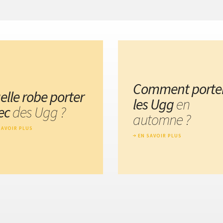
Comment porte
elle robe porter
les Ugg
en
ec
des Ugg ?
automne ?
SAVOIR PLUS
EN SAVOIR PLUS