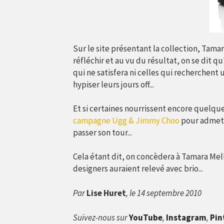
Sur le site présentant la collection, Tamar
réfléchir et au vu du résultat, on se dit q
qui ne satisfera ni celles qui recherchent 
hypiser leurs jours off...
Et si certaines nourrissent encore quelques
campagne Ugg & Jimmy Choo
pour admettr
passer son tour...
Cela étant dit, on concèdera à Tamara Me
designers auraient relevé avec brio...
Par
Lise Huret
, le 14 septembre 2010
Suivez-nous sur
YouTube
,
Instagram
,
Pin