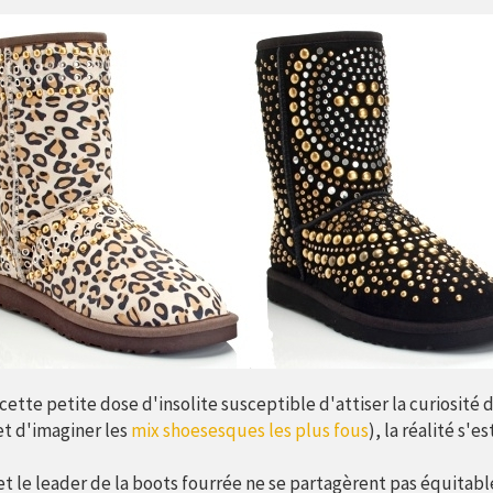
 cette petite dose d'insolite susceptible d'attiser la curiosité de
t d'imaginer les
mix shoesesques les plus fous
), la réalité s'e
y et le leader de la boots fourrée ne se partagèrent pas équitable