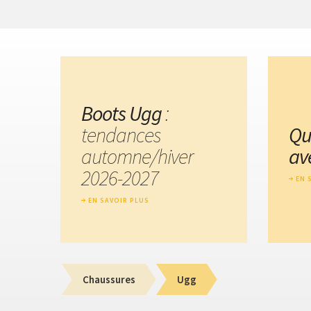
Boots Ugg
:
tendances
Qu
automne/hiver
av
2026-2027
EN 
EN SAVOIR PLUS
Chaussures
Ugg