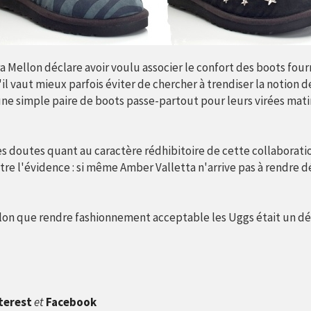
a Mellon déclare avoir voulu associer le confort des boots fourr
u'il vaut mieux parfois éviter de chercher à trendiser la notion 
une simple paire de boots passe-partout pour leurs virées matin
 doutes quant au caractère rédhibitoire de cette collaboration, i
e l'évidence : si même Amber Valletta n'arrive pas à rendre d
llon que rendre fashionnement acceptable les Uggs était un d
terest
et
Facebook