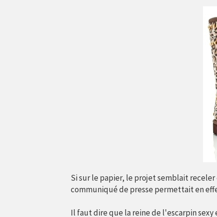
Si sur le papier, le projet semblait receler
communiqué de presse permettait en effe
Il faut dire que la reine de l'escarpin sex