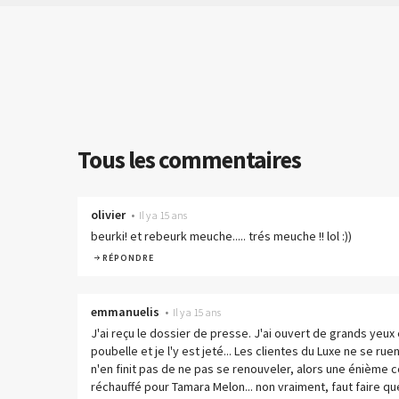
Tous les commentaires
olivier
•
Il y a 15 ans
beurki! et rebeurk meuche..... trés meuche !! lol :))
RÉPONDRE
emmanuelis
•
Il y a 15 ans
J'ai reçu le dossier de presse. J'ai ouvert de grands yeux é
poubelle et je l'y est jeté... Les clientes du Luxe ne se ru
n'en finit pas de ne pas se renouveler, alors une énième c
réchauffé pour Tamara Melon... non vraiment, faut faire qu