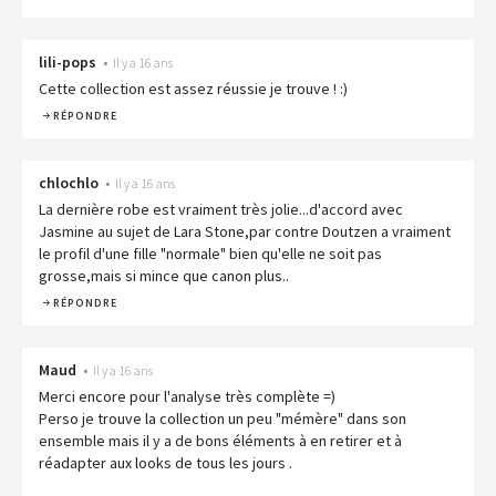
lili-pops
•
Il y a 16 ans
Cette collection est assez réussie je trouve ! :)
RÉPONDRE
chlochlo
•
Il y a 16 ans
La dernière robe est vraiment très jolie...d'accord avec
Jasmine au sujet de Lara Stone,par contre Doutzen a vraiment
le profil d'une fille "normale" bien qu'elle ne soit pas
grosse,mais si mince que canon plus..
RÉPONDRE
Maud
•
Il y a 16 ans
Merci encore pour l'analyse très complète =)
Perso je trouve la collection un peu "mémère" dans son
ensemble mais il y a de bons éléments à en retirer et à
réadapter aux looks de tous les jours .