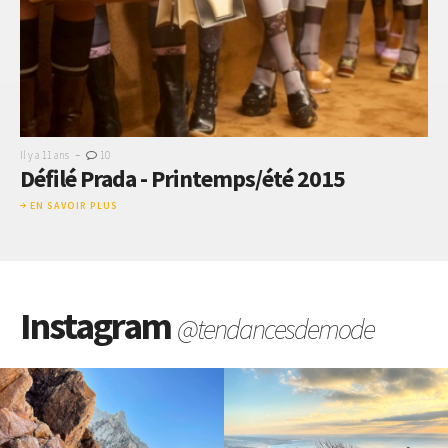
-
Il y a 11 ans
10
Défilé Prada - Printemps/été 2015
EN SAVOIR PLUS
Instagram
@tendancesdemode