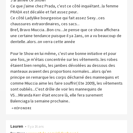
J'ai aimée ce Show!!
Ce que j'aime chez Prada, c'est ce côté inquiétant...la femme
PRADA est décalée et fait assez peur..
Ce côté Ladylike bourgeoise qui fait assez Sexy...ces
chaussures extraordinaires, ces sacs...
Bref, Bravo Miuccia...Bon cru...Je pense que ce show affichera
une certaine tendance puisque il ya 2ans, on a vu beaucoup de
dentelle..alors..on verra cette année
Pour le Show en lui même, c'est une bonne initiative et pour
une fois, je m'étais concentrée sur les vêtements..les robes
étaient bien remplis, les jambes dévoilées au dessous des
manteaux avaient des proportions normales...alors qu'en
principe on remarque les corps décharné des mannequins et
comme Miuccia aime les faire souffrir( Ete 2009), les vêtements
sont oubliés...C'est drôle de voir les mannequins de
VS....Miranda Kerr était encore là, elle fera surement
Balenciaga la semaine prochaine..
RÉPONDRE
Lauren
•
Il y a 16 ans