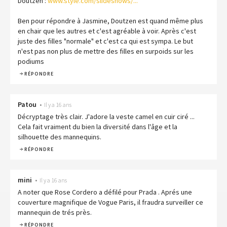
Doutzen :
www.style.com/slideshows/...
Ben pour répondre à Jasmine, Doutzen est quand même plus
en chair que les autres et c'est agréable à voir. Après c'est
juste des filles "normale" et c'est ca qui est sympa. Le but
n'est pas non plus de mettre des filles en surpoids sur les
podiums
RÉPONDRE
Patou
•
Il y a 16 ans
Décryptage très clair. J'adore la veste camel en cuir ciré ...
Cela fait vraiment du bien la diversité dans l'âge et la
silhouette des mannequins.
RÉPONDRE
mini
•
Il y a 16 ans
A noter que Rose Cordero a défilé pour Prada . Aprés une
couverture magnifique de Vogue Paris, il fraudra surveiller ce
mannequin de trés près.
RÉPONDRE