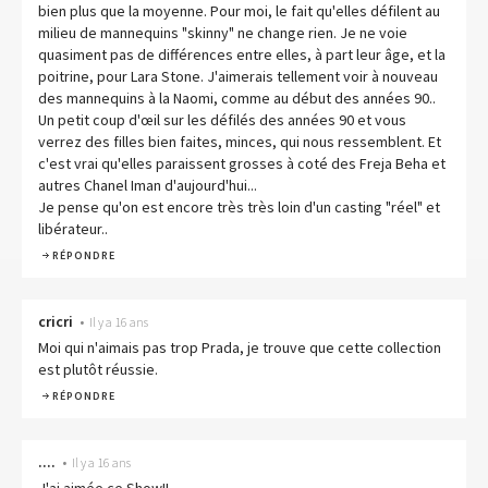
bien plus que la moyenne. Pour moi, le fait qu'elles défilent au
milieu de mannequins "skinny" ne change rien. Je ne voie
quasiment pas de différences entre elles, à part leur âge, et la
poitrine, pour Lara Stone. J'aimerais tellement voir à nouveau
des mannequins à la Naomi, comme au début des années 90..
Un petit coup d'œil sur les défilés des années 90 et vous
verrez des filles bien faites, minces, qui nous ressemblent. Et
c'est vrai qu'elles paraissent grosses à coté des Freja Beha et
autres Chanel Iman d'aujourd'hui...
Je pense qu'on est encore très très loin d'un casting "réel" et
libérateur..
RÉPONDRE
cricri
•
Il y a 16 ans
Moi qui n'aimais pas trop Prada, je trouve que cette collection
est plutôt réussie.
RÉPONDRE
....
•
Il y a 16 ans