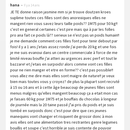
hana
•
Il y a 14 ans
JE TE donne raison jasmine mm si je trouve doutzen kroes
suplime toutes ces filles sont des anorexiques elles ne
mangent rien vous savez leurs taille poids?? 1M75 pour 50 kg!!
c'est en general certaines c'est pire mais qui à par les folles
pro ana fait ce poids là?? serieux se n'est pas un poids humain!!
je me demande comment ces filles font pour tenir debout par
fois! il y a 1 ans j'etais assez ronde j'ai perdu 20 kg et une fois
je me suis evanoui dans un centre commerciale à force de me
limité niveau bouffe j'ai atteri au urgences avec perf et tout le
bazzare! et j'etais en surpoids! alors comme vont ces filles
pour ne rien manger et etre en forme?? c'est pas possible!!
vous allez me dire mais elles sont maigre de nature!! je veux
bien mais toutes vous y croyez? de plus la plupart sont recruté
à 15 ou 16 ans et à cette âge beaucoup de jeunes filles sont
menus malgres qu'elles mangent beaucoup ça a etait mon cas
je faisais 60 kg pour 1M75 et je bouffais du chocolas à longeur
de journée mais la 20 taine passé j"ai pris du poids et je suis
tombé en surpoids donc c'est pour dire que ces jeunes
manequins vont changer et risquent de grossir donc à mon
avis elles ont une alimentation tres restrantes genre legumes
bouillis et soupe c'est horrible je suis contente de pouvoir