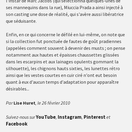
l'instar de Marc Jacobs (qui sélectionna quelques-unes de
ses mannequins dans la rue), Miuccia Prada a ainsi injecté à
son casting une dose de réalité, qui s'avère aussi libératrice
que séduisante.
Enfin, en ce qui concerne le défilé en lui-même, on note que
si la collection fut ponctuée de fautes de goût pradiennes
(appelées comment souvent à devenir des musts ; on pense
notamment aux hautes et épaisses chaussettes glissées
dans les escarpins et aux lainages opulents gommant la
silhouette), les chignons hauts sixties, les lunettes rétro
ainsi que les vestes courtes en cuir ciré n'ont eut besoin
quant à eux d'aucun temps d'adaptation pour apparaître
désirables...
Par
Lise Huret
, le 26 février 2010
YouTube
Instagram
Pinterest
Suivez-nous sur
,
,
et
Facebook