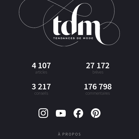
4 107
27 172
articles
brèves
3 217
176 798
conseils
commentaires
À PROPOS