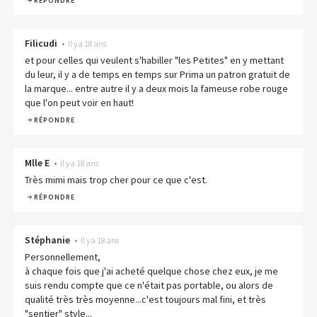
RÉPONDRE
Filicudi
•
Il y a 18 ans
et pour celles qui veulent s'habiller "les Petites" en y mettant
du leur, il y a de temps en temps sur Prima un patron gratuit de
la marque... entre autre il y a deux mois la fameuse robe rouge
que l'on peut voir en haut!
RÉPONDRE
Mlle E
•
Il y a 18 ans
Très mimi mais trop cher pour ce que c'est.
RÉPONDRE
Stéphanie
•
Il y a 18 ans
Personnellement,
à chaque fois que j'ai acheté quelque chose chez eux, je me
suis rendu compte que ce n'était pas portable, ou alors de
qualité très très moyenne...c'est toujours mal fini, et très
"sentier" style...