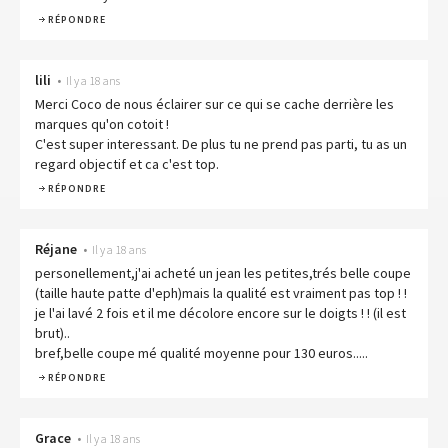
RÉPONDRE
lili
•
Il y a 18 ans
Merci Coco de nous éclairer sur ce qui se cache derrière les
marques qu'on cotoit !
C'est super interessant. De plus tu ne prend pas parti, tu as un
regard objectif et ca c'est top.
RÉPONDRE
Réjane
•
Il y a 18 ans
personellement,j'ai acheté un jean les petites,trés belle coupe
(taille haute patte d'eph)mais la qualité est vraiment pas top ! !
je l'ai lavé 2 fois et il me décolore encore sur le doigts ! ! (il est
brut)..
bref,belle coupe mé qualité moyenne pour 130 euros.....
RÉPONDRE
Grace
•
Il y a 18 ans