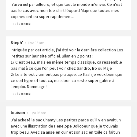
n'ai vu nul par ailleurs, et que tout le monde m'envie. Ce n'est
pas le cas avec mon tee-shirt léopard Maje que toutes mes
copines ont eu super rapidement...
RÉPONDRE
Steph'
•
Il y a 16 ans
Intriguée par cet article, j'ai été voir la dernière collection Les
Petites sur leur site officiel. Bilan en 2 points :
1/ C'est beau, mais en même temps classique, ca ressemble
pas mal à ce que l'on peut voir chez Sandro, Iro ou Maje
2/ Le site est vraiment pas pratique. Le flash je veux bien que
ce soit hype et tout ca, mais bon ca reste super galère à
l'emploi. Dommage !
RÉPONDRE
louison
•
Il y a 16 ans
J'ai acheté le sac Chanty Les petites parce qu'il y en avait un
avec une illustration de Penelope Jolicoeur que je trouvais
trop beau. Avec sa anse en cuir et son sac en toile ca fait un