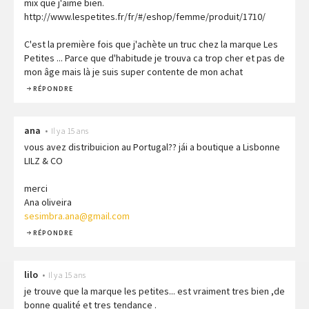
mix que j'aime bien.
http://www.lespetites.fr/fr/#/eshop/femme/produit/1710/
C'est la première fois que j'achète un truc chez la marque Les
Petites ... Parce que d'habitude je trouva ca trop cher et pas de
mon âge mais là je suis super contente de mon achat
RÉPONDRE
ana
•
Il y a 15 ans
vous avez distribuicion au Portugal?? jái a boutique a Lisbonne
LILZ & CO
merci
Ana oliveira
sesimbra.ana@gmail.com
RÉPONDRE
lilo
•
Il y a 15 ans
je trouve que la marque les petites... est vraiment tres bien ,de
bonne qualité et tres tendance .