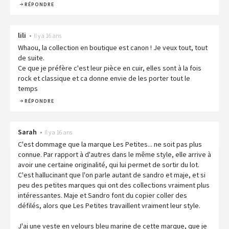
RÉPONDRE
lili
•
Il y a 16 ans
Whaou, la collection en boutique est canon ! Je veux tout, tout
de suite.
Ce que je préfère c'est leur pièce en cuir, elles sont à la fois
rock et classique et ca donne envie de les porter tout le
temps
RÉPONDRE
Sarah
•
Il y a 16 ans
C'est dommage que la marque Les Petites... ne soit pas plus
connue. Par rapport à d'autres dans le même style, elle arrive à
avoir une certaine originalité, qui lui permet de sortir du lot.
C'est hallucinant que l'on parle autant de sandro et maje, et si
peu des petites marques qui ont des collections vraiment plus
intéressantes. Maje et Sandro font du copier coller des
défilés, alors que Les Petites travaillent vraiment leur style.
J'ai une veste en velours bleu marine de cette marque, que je