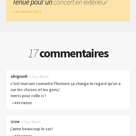
Tenue pour un
concert en extérieur
EN SAVOIR PLUS
17
commentaires
abigoudi
•
Il y a 18 ans
c'est marrant connaitre l'histoire ça change le regard qu'on a
sur les choses et les gens/
merci pour celle ci !
RÉPONDRE
izzie
•
Il y a 18 ans
j'aime beaucoup le sac!