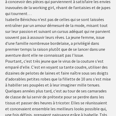
à concevoir des pièces qui parviennent à satisfaire les envies
inavouées de la working girl, rêvant de fantaisies et de jupes
qui tournent…
Isabelle Bénichou n'est pas de celles qui se sont laissées
entraîner par un amour démesuré de la mode, misant tout
sur leur passion et suivant un cursus adéquat qui ne parvient
souvent pas à assouvir leurs rêves. La jeune femme, issue
d'une famille nombreuse bordelaise, a privilégié dans
premier temps la raison plutôt que de se lancer dans une
aventure dont elle ne connaissait pas l'issue.
Pourtant, c'est très jeune que le virus de la couture s'est
emparé d'elle. C'est en voyant sa tante coudre, utiliser des
dizaines de pelotes de laines et faire naître sous ses doigts
d'adorables petites robes que la fillette de 10 ans s'est mise
à habiller ses poupées et à leur imaginer mille tenues.
Quelques années plus tard, c'est au tour de ses camarades
de classe de lui servir de prétexte pour se perdre dans les
tissus et passer des heures à tricoter. Elles se réunissaient
et concevaient ensemble les meilleurs looks possible qui,
une fois définis, prenaient naissance grâce à Isabelle. Très