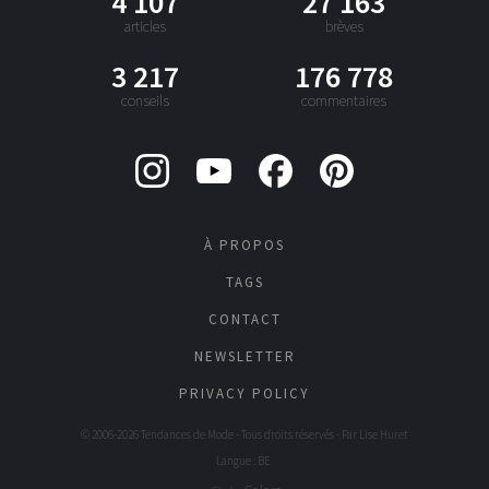
4 107
27 163
articles
brèves
3 217
176 778
conseils
commentaires
À PROPOS
TAGS
CONTACT
NEWSLETTER
PRIVACY POLICY
© 2006-2026 Tendances de Mode - Tous droits réservés - Par
Lise Huret
Langue : BE